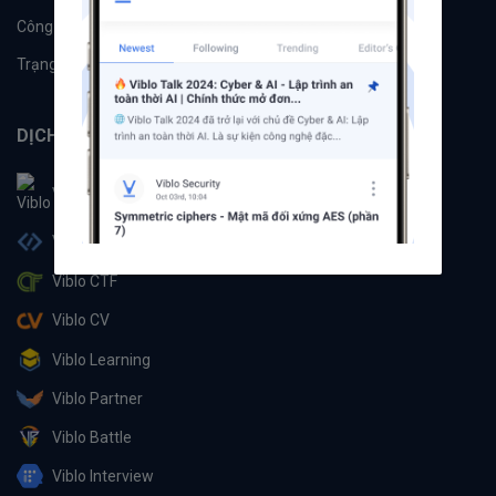
Công cụ
Machine Learning
Trạng thái hệ thống
DỊCH VỤ
Viblo
Viblo Code
Viblo CTF
Viblo CV
Viblo Learning
Viblo Partner
Viblo Battle
Viblo Interview