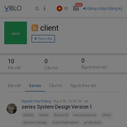
new
VI
Đăng nhập/Đăng ký
client
Theo dõi
0
10
0
Người theo dõi
Bài viết
Câu hỏi
Bài viết
Series
Câu hỏi
Người theo dõi
Nguyễn Huy Hoàng
thg 4 28, 12:46 CH
series System Design Version 1
NoSQL
Redis
Backend
microservices
client
System Design
Data Replication
production