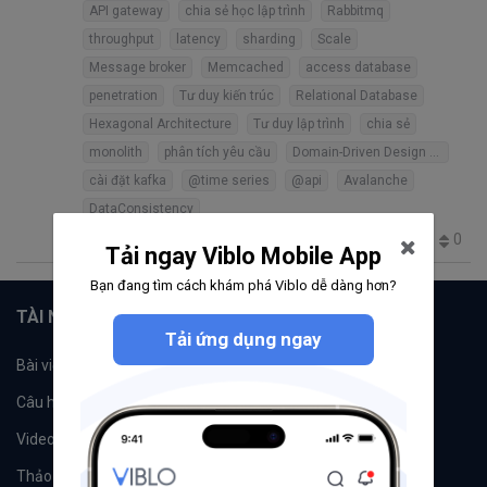
API gateway
chia sẻ học lập trình
Rabbitmq
throughput
latency
sharding
Scale
Message broker
Memcached
access database
penetration
Tư duy kiến trúc
Relational Database
Hexagonal Architecture
Tư duy lập trình
chia sẻ
monolith
phân tích yêu cầu
Domain-Driven Design (DDD)
cài đặt kafka
@time series
@api
Avalanche
DataConsistency
0
116
0
0
10
Tải ngay Viblo Mobile App
Bạn đang tìm cách khám phá Viblo dễ dàng hơn?
TÀI NGUYÊN
Tải ứng dụng ngay
Bài viết
Tổ chức
Câu hỏi
Tags
Videos
Tác giả
Thảo luận
Đề xuất hệ thống