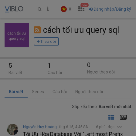
new
VI
Đăng nhập/Đăng ký
cách tối ưu query sql
Theo dõi
0
5
1
Người theo dõi
Bài viết
Câu hỏi
Bài viết
Series
Câu hỏi
Người theo dõi
Sắp xếp theo:
Bài viết mới nhất
Nguyễn Huy Hoàng
thg 6 15, 4:45 SA
6 phút đọc
Tối Ưu Hóa Database Với "Left most Prefix