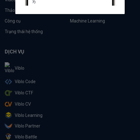
Thảo luận
Đề xuất hệ thống
Công cụ
Machine Learning
Trạng thái hệ thống
DỊCH VỤ
Viblo
Viblo Code
Viblo CTF
Viblo CV
Viblo Learning
Viblo Partner
Viblo Battle