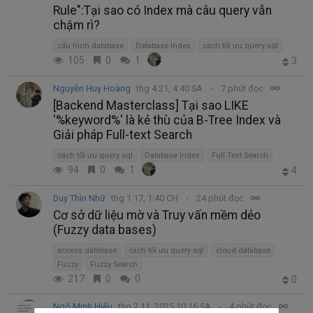
Rule":Tại sao có Index mà câu query vẫn
chậm rì?
cấu hình database
Database Index
cách tối ưu query sql
105
0
1
3
Nguyễn Huy Hoàng
thg 4 21, 4:40 SA
7 phút đọc
[Backend Masterclass] Tại sao LIKE
'%keyword%' là kẻ thù của B-Tree Index và
Giải pháp Full-text Search
cách tối ưu query sql
Database Index
Full Text Search
94
0
1
4
Duy Thìn Nhữ
thg 1 17, 1:40 CH
24 phút đọc
Cơ sở dữ liệu mờ và Truy vấn mềm dẻo
(Fuzzy data bases)
access database
cách tối ưu query sql
cloud database
Fuzzy
Fuzzy Search
217
0
0
0
Ngô Minh Hiếu
thg 2 11, 2025 10:16 SA
4 phút đọc