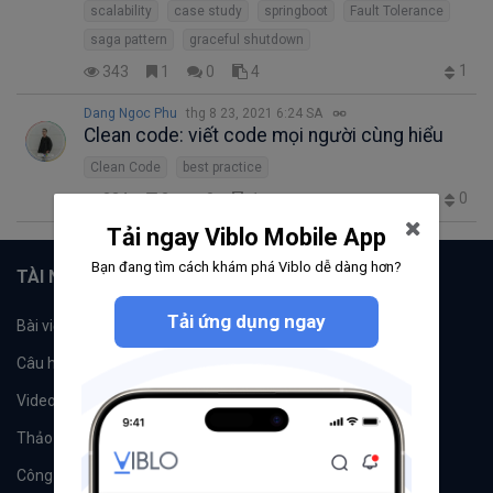
scalability
case study
springboot
Fault Tolerance
saga pattern
graceful shutdown
1
343
1
0
4
Dang Ngoc Phu
thg 8 23, 2021 6:24 SA
Clean code: viết code mọi người cùng hiểu
Clean Code
best practice
0
334
2
0
1
Tải ngay Viblo Mobile App
Bạn đang tìm cách khám phá Viblo dễ dàng hơn?
TÀI NGUYÊN
Tải ứng dụng ngay
Bài viết
Tổ chức
Câu hỏi
Tags
Videos
Tác giả
Thảo luận
Đề xuất hệ thống
Công cụ
Machine Learning