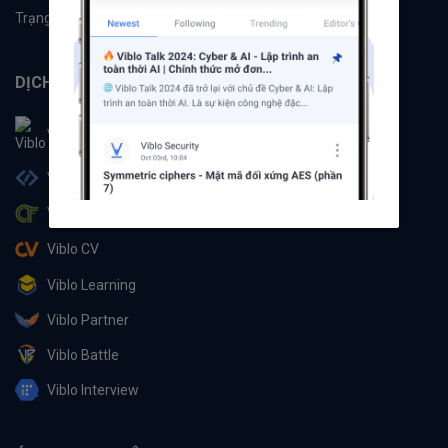
Trạng thái hệ thống
DỊCH VỤ
Viblo
Viblo Code
Viblo CTF
Viblo CV
Viblo Learning
Viblo Partner
Viblo Battle
Viblo Interview