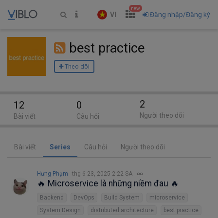
new
VI
Đăng nhập/Đăng ký
best practice
Theo dõi
2
12
0
Người theo dõi
Bài viết
Câu hỏi
Bài viết
Series
Câu hỏi
Người theo dõi
Hưng Phạm
thg 6 23, 2025 2:22 SA
🔥 Microservice là những niềm đau 🔥
Backend
DevOps
Build System
microservice
System Design
distributed architecture
best practice