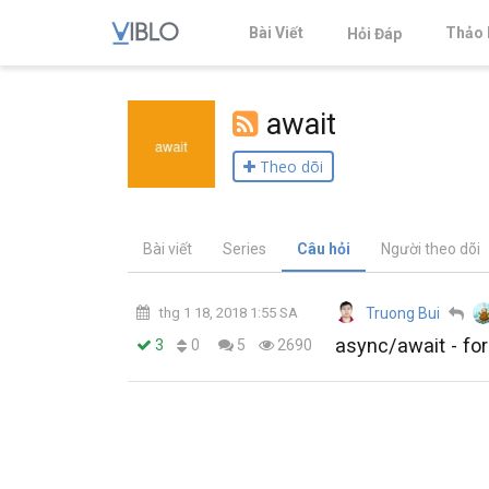
Bài Viết
Thảo 
Hỏi Đáp
await
Theo dõi
Bài viết
Series
Câu hỏi
Người theo dõi
thg 1 18, 2018 1:55 SA
Truong Bui
async/await - for
0
3
5
2690