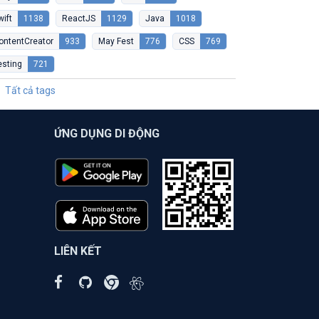
wift
1138
ReactJS
1129
Java
1018
ontentCreator
933
May Fest
776
CSS
769
esting
721
Tất cả tags
ỨNG DỤNG DI ĐỘNG
LIÊN KẾT