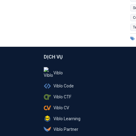
S
C
T
DỊCH VỤ
Viblo
Viblo Code
Viblo CTF
Viblo CV
Viblo Learning
Viblo Partner