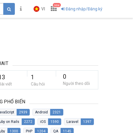
new
VI
Đăng nhập/Đăng ký
AIT
0
13
1
Người theo dõi
Bài viết
Câu hỏi
G PHỔ BIẾN
avaScript
2939
Android
2321
uby on Rails
2272
iOS
1590
Laravel
1397
uby
1300
PHP
1204
QA
1145