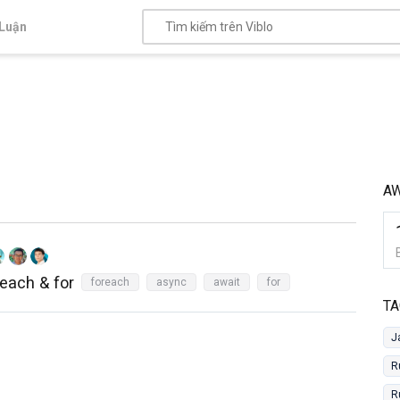
Luận
AW
each & for
foreach
async
await
for
TA
J
R
R