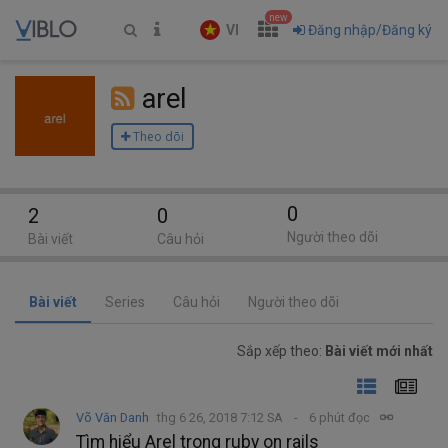
new
VI
Đăng nhập/Đăng ký
arel
Theo dõi
0
2
0
Người theo dõi
Bài viết
Câu hỏi
Bài viết
Series
Câu hỏi
Người theo dõi
Sắp xếp theo:
Bài viết mới nhất
Võ Văn Danh
thg 6 26, 2018 7:12 SA
6 phút đọc
Tìm hiểu Arel trong ruby on rails