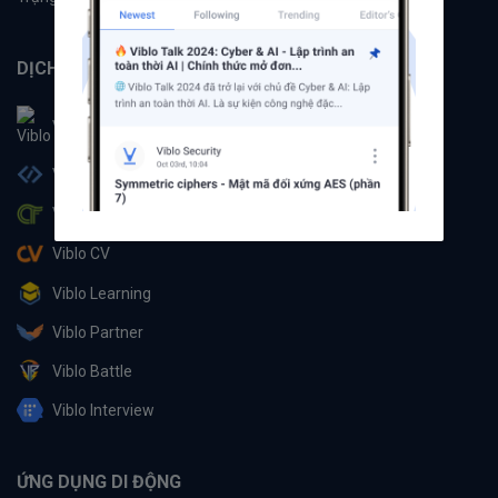
DỊCH VỤ
Viblo
Viblo Code
Viblo CTF
Viblo CV
Viblo Learning
Viblo Partner
Viblo Battle
Viblo Interview
ỨNG DỤNG DI ĐỘNG