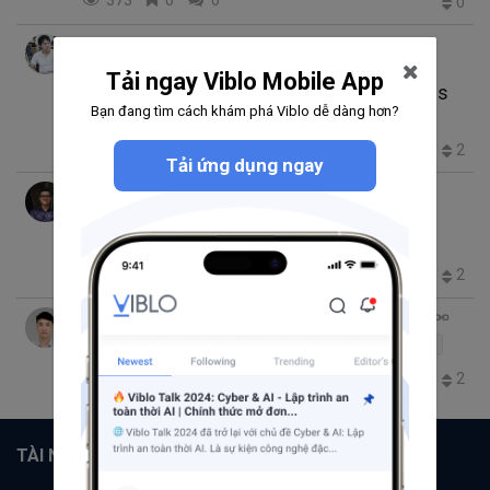
373
0
0
0
Hoang Van Cuong
thg 4 10, 2019 3:46 SA
6 phút đọc
Tải ngay Viblo Mobile App
Khám phá Android Q: Location Permissions
Bạn đang tìm cách khám phá Viblo dễ dàng hơn?
Android
location
Android Q
Permissions
1.3K
2
0
2
Tải ứng dụng ngay
Nguyen Ho Tien Dat
thg 3 19, 2019 8:43 SA
8 phút đọc
Khám phá Android Q
Android Q
Android
299
1
0
2
Mau Ngo Giap
thg 3 15, 2019 8:53 SA
15 phút đọc
Android Q beta, có gì mới!
Android
Android Q
336
1
0
2
TÀI NGUYÊN