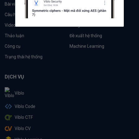
Bài viết
Tổ chức
Câu hỏi
Tags
Videos
Tác giả
Thảo luận
Đề xuất hệ thống
Công cụ
Machine Learning
Trạng thái hệ thống
DỊCH VỤ
Viblo
Viblo Code
Viblo CTF
Viblo CV