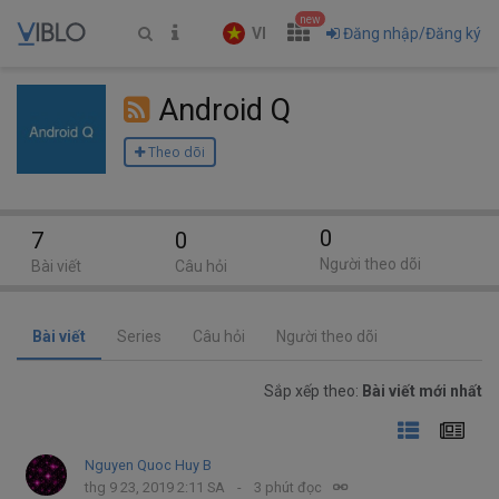
new
VI
Đăng nhập/Đăng ký
Android Q
Theo dõi
0
7
0
Người theo dõi
Bài viết
Câu hỏi
Bài viết
Series
Câu hỏi
Người theo dõi
Sắp xếp theo:
Bài viết mới nhất
Nguyen Quoc Huy B
thg 9 23, 2019 2:11 SA
3 phút đọc