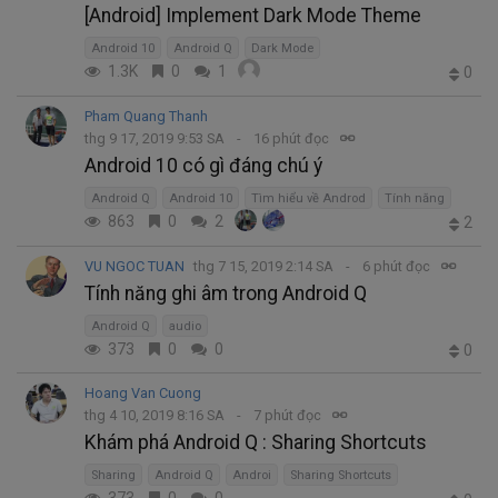
[Android] Implement Dark Mode Theme
Android 10
Android Q
Dark Mode
1.3K
0
1
0
Pham Quang Thanh
thg 9 17, 2019 9:53 SA
16 phút đọc
Android 10 có gì đáng chú ý
Android Q
Android 10
Tìm hiểu về Androd
Tính năng
863
0
2
2
VU NGOC TUAN
thg 7 15, 2019 2:14 SA
6 phút đọc
Tính năng ghi âm trong Android Q
Android Q
audio
373
0
0
0
Hoang Van Cuong
thg 4 10, 2019 8:16 SA
7 phút đọc
Khám phá Android Q : Sharing Shortcuts
Sharing
Android Q
Androi
Sharing Shortcuts