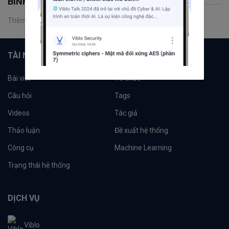
BÌNH LUẬN
Thêm một bình luận
TÀI NGUYÊN
Bài viết
Tổ chức
Câu hỏi
Tags
Videos
Tác giả
Thảo luận
Đề xuất hệ thống
Công cụ
Machine Learning
Trạng thái hệ thống
DỊCH VỤ
Viblo