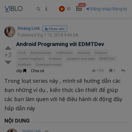
new
VI
Đăng nhập/Đăng ký
Hoàng Linh
Theo dõi
Published thg 1 10, 2018 9:44 SA
Android Programing với EDMTDev
Click
#recyclerview
notification
Android
Picasso
+3
custom keyboard
Firebase
dynamic load data
EDMTDev
KeyStore
Download Image
clip
Chia sẻ
199
1
Trong loạt series này , mình sẽ hướng dẫn các
bạn những ví dụ , kiến thức cần thiết để giúp
các bạn làm quen với hệ điều hành di động đầy
hấp dẫn này
NỘI DUNG
Hoàng Linh