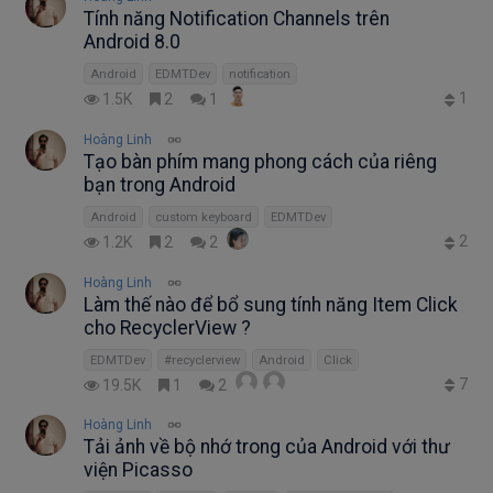
Tính năng Notification Channels trên
Android 8.0
Android
EDMTDev
notification
1
1.5K
2
1
Hoàng Linh
Tạo bàn phím mang phong cách của riêng
bạn trong Android
Android
custom keyboard
EDMTDev
2
1.2K
2
2
Hoàng Linh
Làm thế nào để bổ sung tính năng Item Click
cho RecyclerView ?
EDMTDev
#recyclerview
Android
Click
7
19.5K
1
2
Hoàng Linh
Tải ảnh về bộ nhớ trong của Android với thư
viện Picasso