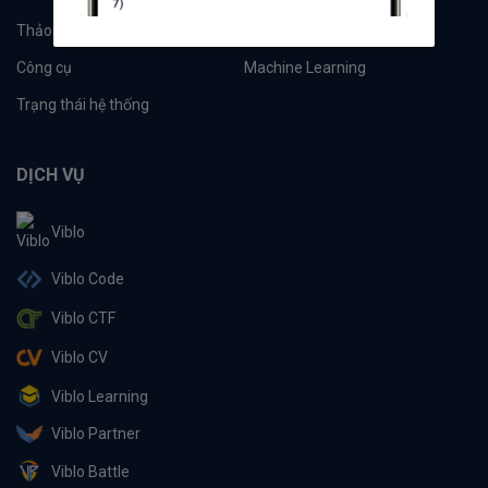
Thảo luận
Đề xuất hệ thống
Công cụ
Machine Learning
Trạng thái hệ thống
DỊCH VỤ
Viblo
Viblo Code
Viblo CTF
Viblo CV
Viblo Learning
Viblo Partner
Viblo Battle