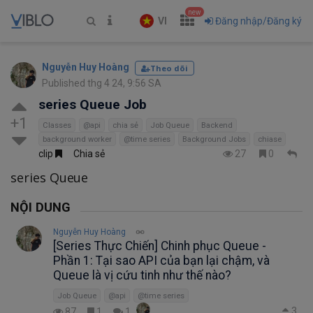
new
VI
Đăng nhập/Đăng ký
Nguyễn Huy Hoàng
Theo dõi
Published thg 4 24, 9:56 SA
series Queue Job
+1
Classes
@api
chia sẻ
Job Queue
Backend
background worker
@time series
Background Jobs
chiase
clip
Chia sẻ
27
0
series Queue
NỘI DUNG
Nguyễn Huy Hoàng
[Series Thực Chiến] Chinh phục Queue -
Phần 1: Tại sao API của bạn lại chậm, và
Queue là vị cứu tinh như thế nào?
Job Queue
@api
@time series
3
87
1
1