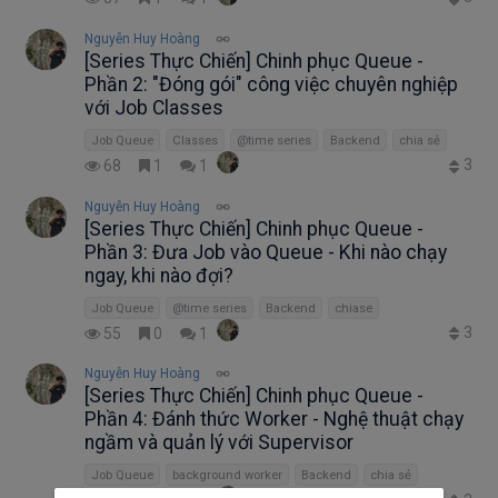
Nguyễn Huy Hoàng
[Series Thực Chiến] Chinh phục Queue -
Phần 2: "Đóng gói" công việc chuyên nghiệp
với Job Classes
Job Queue
Classes
@time series
Backend
chia sẻ
3
68
1
1
Nguyễn Huy Hoàng
[Series Thực Chiến] Chinh phục Queue -
Phần 3: Đưa Job vào Queue - Khi nào chạy
ngay, khi nào đợi?
Job Queue
@time series
Backend
chiase
3
55
0
1
Nguyễn Huy Hoàng
[Series Thực Chiến] Chinh phục Queue -
Phần 4: Đánh thức Worker - Nghệ thuật chạy
ngầm và quản lý với Supervisor
Job Queue
background worker
Backend
chia sẻ