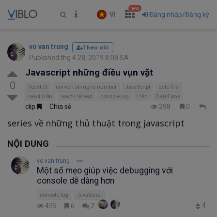
new
VI
Đăng nhập/Đăng ký
vo van trung
Theo dõi
Published thg 4 28, 2019 8:08 SA
Javascript những điều vụn vặt
0
ReactJS
convert string to number
JavaScript
date-fns
react i18n
react-i18next
console.log
I18n
DateTime
clip
Chia sẻ
298
0
series về những thủ thuật trong javascript
NỘI DUNG
vo van trung
Một số mẹo giúp việc debugging với
console dễ dàng hơn
console.log
JavaScript
4
425
6
2