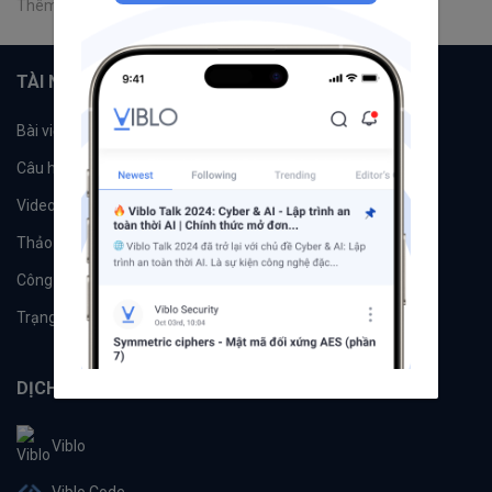
Thêm một bình luận
TÀI NGUYÊN
Bài viết
Tổ chức
Câu hỏi
Tags
Videos
Tác giả
Thảo luận
Đề xuất hệ thống
Công cụ
Machine Learning
Trạng thái hệ thống
DỊCH VỤ
Viblo