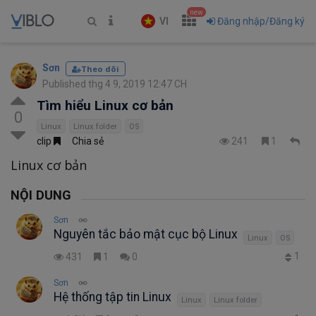
new
VI
Đăng nhập/Đăng ký
Sơn
Theo dõi
Published thg 4 9, 2019 12:47 CH
Tìm hiểu Linux cơ bản
0
Linux
Linux folder
OS
clip
Chia sẻ
241
1
Linux cơ bản
NỘI DUNG
Sơn
Nguyên tắc bảo mật cục bộ Linux
Linux
OS
1
431
1
0
Sơn
Hệ thống tập tin Linux
Linux
Linux folder