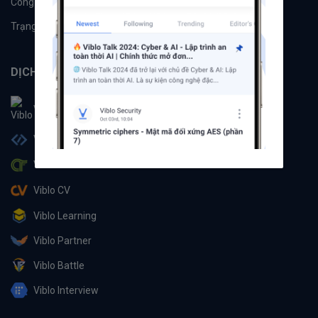
Công cụ
Machine Learning
Trạng thái hệ thống
DỊCH VỤ
Viblo
Viblo Code
Viblo CTF
Viblo CV
Viblo Learning
Viblo Partner
Viblo Battle
Viblo Interview