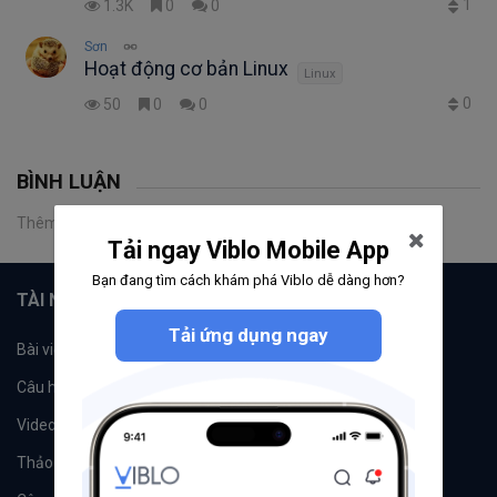
1
1.3K
0
0
Sơn
Hoạt động cơ bản Linux
Linux
0
50
0
0
BÌNH LUẬN
Thêm một bình luận
Tải ngay Viblo Mobile App
Bạn đang tìm cách khám phá Viblo dễ dàng hơn?
TÀI NGUYÊN
Tải ứng dụng ngay
Bài viết
Tổ chức
Câu hỏi
Tags
Videos
Tác giả
Thảo luận
Đề xuất hệ thống