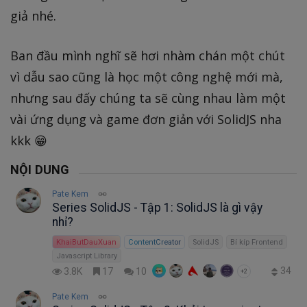
giả nhé.
Ban đầu mình nghĩ sẽ hơi nhàm chán một chút
vì dẫu sao cũng là học một công nghệ mới mà,
nhưng sau đấy chúng ta sẽ cùng nhau làm một
vài ứng dụng và game đơn giản với SolidJS nha
kkk 😁
NỘI DUNG
Pate Kem
Series SolidJS - Tập 1: SolidJS là gì vậy
nhỉ?
KhaiButDauXuan
ContentCreator
SolidJS
Bí kíp Frontend
Javascript Library
34
3.8K
17
10
+2
Pate Kem