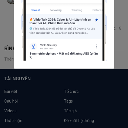
Series SolidJS - Tập 5: Control Flow trong
SolidJS là gì?
KhaiButDauXuan
ContentCreator
SolidJS
frontend
JavaScript
18
828
3
3
BÌNH LUẬN
Thêm một bình luận
TÀI NGUYÊN
Bài viết
Tổ chức
Câu hỏi
Tags
Videos
Tác giả
Thảo luận
Đề xuất hệ thống