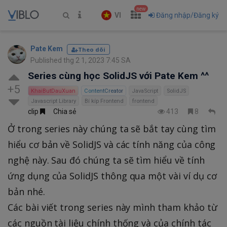
new
VI
Đăng nhập/Đăng ký
Pate Kem
Theo dõi
Published thg 2 1, 2023 7:45 SA
Series cùng học SolidJS với Pate Kem ^^
+5
KhaiButDauXuan
ContentCreator
JavaScript
SolidJS
Javascript Library
Bí kíp Frontend
frontend
clip
Chia sẻ
413
8
Ở trong series này chúng ta sẽ bắt tay cùng tìm
hiểu cơ bản về SolidJS và các tính năng của công
nghệ này. Sau đó chúng ta sẽ tìm hiểu về tính
ứng dụng của SolidJS thông qua một vài ví dụ cơ
bản nhé.
Các bài viết trong series này mình tham khảo từ
các nguồn tài liệu chính thống và của chính tác