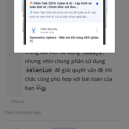
Bạn có thể tham khảo bài viết này
https://viblo.asia/p/nodejs-dung-
selenium-cheerio-de-crawl-du-lieu-
4dbZNDGq5YM
của tác giả
@dinh.van.hoang
xem sao. Mặc dù
trong bài viết sử dụng
,
nodejs
nhưng nhìn chung phần sử dụng
để giải quyết vấn đề thì
selenium
chắc cũng phù hợp với bài toán của
bạn
Chia sẻ
Thêm một bình luận