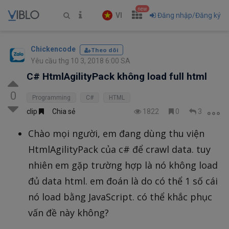
new
VI
Đăng nhập/Đăng ký
Chickencode
Theo dõi
Yêu cầu thg 10 3, 2018 6:00 SA
C# HtmlAgilityPack không load full html
0
Programming
C#
HTML
clip
Chia sẻ
1822
0
3
Chào mọi người, em đang dùng thu viện
HtmlAgilityPack của c# để crawl data. tuy
nhiên em gặp trường hợp là nó không load
đủ data html. em đoán là do có thể 1 số cái
nó load bằng JavaScript. có thể khắc phục
vấn đề này không?