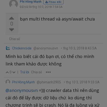
Phí Hồng Mạnh
Theo dõi
Đã trả lời thg 10 3, 2018 7:54 SA
bạn multi thread và asyn/await chưa
0
Chia sẻ
Chickencode
@anonymousvn
•
thg 10 3, 2018 8:43 SA
Mình ko biết cái đó bạn ơi, có thể cho mình
link tham khảo được không
0
|
Trả lời
Chia sẻ
Phí Hồng Mạnh
@phimanh2905
•
thg 10 3, 2018 9:33 SA
@anonymousvn
=))) crawler data thì nên dùng
cái đó để lấy được dữ liệu chứ. ko dùng thì
chương trình sẽ bị crash. Nó là đa luồng và xử