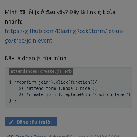
Mình đã lỗi js ở đâu vậy? Đây là link git của
nhánh:
https://github.com/BlazingRockStorm/let-us-
go/tree/join-event
Đây là đoạn js của mình.
$
(
'#confirm-join'
)
.
click
(
function
(
)
{
    $
(
'#attend-form'
)
.
modal
(
'hide'
)
;
    $
(
'#create-join'
)
.
replaceWith
(
'<button type="but
}
)
;
Đăng câu trả lời