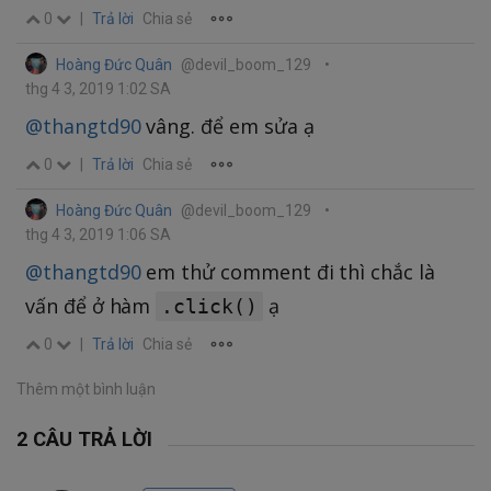
0
|
Trả lời
Chia sẻ
Hoàng Đức Quân
@devil_boom_129
•
thg 4 3, 2019 1:02 SA
@thangtd90
vâng. để em sửa ạ
0
|
Trả lời
Chia sẻ
Hoàng Đức Quân
@devil_boom_129
•
thg 4 3, 2019 1:06 SA
@thangtd90
em thử comment đi thì chắc là
vấn để ở hàm
ạ
.click()
0
|
Trả lời
Chia sẻ
Thêm một bình luận
2 CÂU TRẢ LỜI