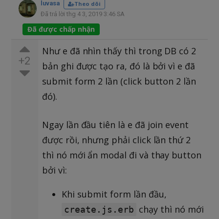
luvasa
Theo dõi
Đã trả lời thg 4 3, 2019 3:46 SA
Đã được chấp nhận
Như e đã nhìn thấy thì trong DB có 2
+2
bản ghi được tạo ra, đó là bởi vì e đã
submit form 2 lần (click button 2 lần
đó).
Ngay lần đầu tiên là e đã join event
được rồi, nhưng phải click lần thứ 2
thì nó mới ẩn modal đi và thay button
bởi vì:
Khi submit form lần đầu,
chạy thì nó mới
create.js.erb