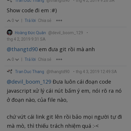
Tran Duc Thang
@thangtd90
•
thg 4 2, 2019 9:26 SA
Show code đi em :#)
0
|
Trả lời
Chia sẻ
Hoàng Đức Quân
@devil_boom_129
•
thg 4 2, 2019 9:31 SA
@thangtd90
em đưa git rồi mà anh
0
|
Trả lời
Chia sẻ
Tran Duc Thang
@thangtd90
•
thg 4 3, 2019 12:49 SA
@devil_boom_129
Đưa luôn cái đoạn code
javascript xử lý cái nút bấm ý em, nói rõ ra nó
ở đoạn nào, của file nào,
chứ vứt cái link git lên rồi bảo mọi người tự đi
mà mò, thì thiếu trách nhiệm quá :-<