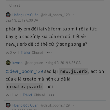
Chia sẻ
Hoàng Đức Quân
@devil_boom_129
•
thg 4 3, 2019 6:30 SA
phần ấy em đổi lại về form.submit rồi ạ tức
bây giờ các xử lý kia của em đổi hết về
new.js.erb để có thể xử lý song song ạ?
0
|
Trả lời
Chia sẻ
luvasa
@sangnuce
•
thg 4 3, 2019 6:36 SA
@devil_boom_129
sao lại
, action
new.js.erb
của e là create mà nên cứ để là
thôi.
create.js.erb
+1
|
Trả lời
Chia sẻ
Hoàng Đức Quân
@devil_boom_129
•