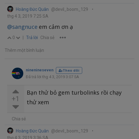
Hoàng Đức Quân
@devil_boom_129
•
thg 4 3, 2019 7:25 SA
@sangnuce
em cảm ơn ạ
0
|
Trả lời
Chia sẻ
Thêm một bình luận
ninenineseven
Theo dõi
Đã trả lời thg 4 3, 2019 3:07 SA
Bạn thử bỏ gem turbolinks rồi chạy
+1
thử xem
Chia sẻ
Hoàng Đức Quân
@devil_boom_129
•
thg 4 3, 2019 3:36 SA