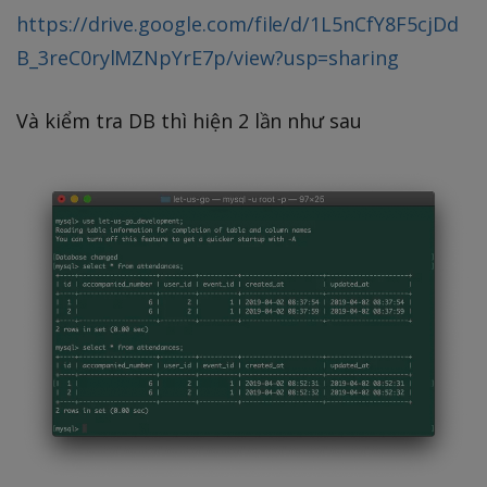
https://drive.google.com/file/d/1L5nCfY8F5cjDd
B_3reC0rylMZNpYrE7p/view?usp=sharing
Và kiểm tra DB thì hiện 2 lần như sau