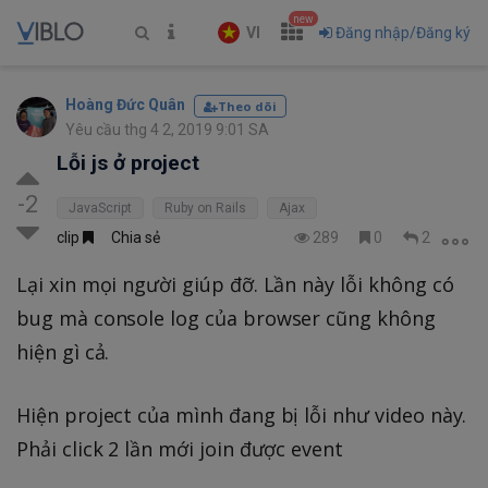
new
VI
Đăng nhập/Đăng ký
Hoàng Đức Quân
Theo dõi
Yêu cầu thg 4 2, 2019 9:01 SA
Lỗi js ở project
-2
JavaScript
Ruby on Rails
Ajax
clip
Chia sẻ
289
0
2
Lại xin mọi người giúp đỡ. Lần này lỗi không có
bug mà console log của browser cũng không
hiện gì cả.
Hiện project của mình đang bị lỗi như video này.
Phải click 2 lần mới join được event