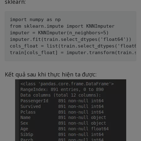
sklearn:
import numpy as np

from sklearn.impute import KNNImputer

imputer = KNNImputer(n_neighbors=5)

imputer.fit(train.select_dtypes('float64'))

cols_float = list(train.select_dtypes('float64'
Kết quả sau khi thực hiện ta được: