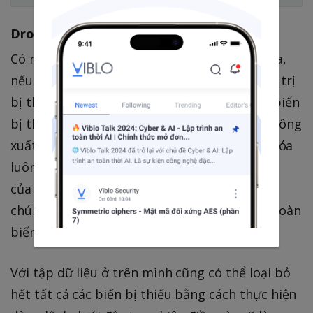
Dropping variable
Có rất nhiều trường hợp xảy ra khi thiếu data,
nếu trong trường hợp một biến có nhiều giá trị
bị thiếu và chúng ta có thể phán đoán rằng biến
bị thiếu đó thật sự không quan trọng nếu không
xuất hiện trong dữ liệu, thì chúng ta có thể xóa
luôn cả biến đó đi. Thông thường, khi dữ liệu
của một biến bị thiếu khoảng 60 ~70 % thì
chúng ta nên xem xét đến việc loại bỏ hoàn toàn
biến đó đi.
Với tập dữ liệu ở trên mình cũng có thể loại bỏ
hết tất cả các biến bị thiếu bằng cách thực hiện