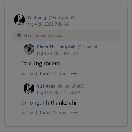
Vu Hoang
@HoangVu05
thg 4 28, 2021 7:42 SA
Bình luận này đã bị xóa
Pham Thi Hong Anh
@Honganh
thg 4 28, 2021 8:01 SA
ừa đúng rồi em.
0
|
Trả lời
Chia sẻ
Vu Hoang
@HoangVu05
thg 4 28, 2021 10:55 SA
@Honganh
thanks chị
0
|
Trả lời
Chia sẻ