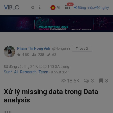
new
VI
Đăng nhập/Đăng ký
Pham Thi Hong Anh
@Honganh
Theo dõi
4.5K
238
63
Đã đăng vào thg 2 17, 2020 1:13 SA
trong
Sun* AI Research Team
8 phút đọc
18.5K
3
8
Xử lý missing data trong Data
analysis