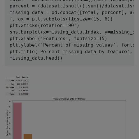
percent = (dataset.isnull().sum()/dataset.isnu
missing_data = pd.concat([total, percent], axi
f, ax = plt.subplots(figsize=(15, 6))

plt.xticks(rotation='90')

sns.barplot(x=missing_data.index, y=missing_dat
plt.xlabel('Features', fontsize=15)

plt.ylabel('Percent of missing values', fontsiz
plt.title('Percent missing data by feature', fo