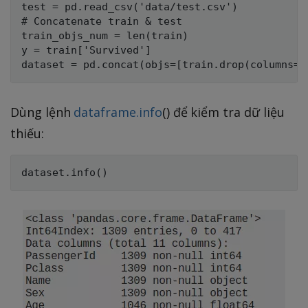
test = pd.read_csv('data/test.csv')

# Concatenate train & test

train_objs_num = len(train)

y = train['Survived']

Dùng lệnh
dataframe.info
() để kiểm tra dữ liệu
thiếu: