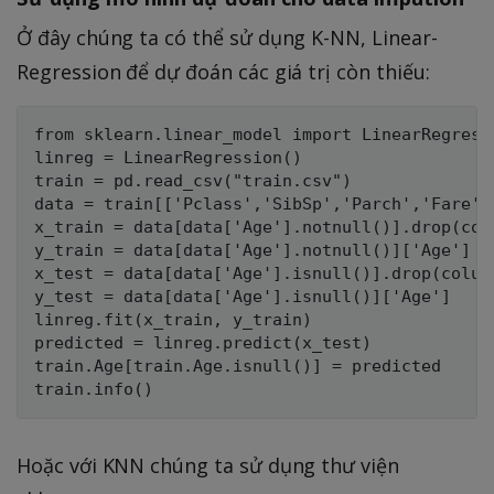
Ở đây chúng ta có thể sử dụng K-NN, Linear-
Regression để dự đoán các giá trị còn thiếu:
from sklearn.linear_model import LinearRegressi
linreg = LinearRegression()

train = pd.read_csv("train.csv")

data = train[['Pclass','SibSp','Parch','Fare','
x_train = data[data['Age'].notnull()].drop(colu
y_train = data[data['Age'].notnull()]['Age']

x_test = data[data['Age'].isnull()].drop(column
y_test = data[data['Age'].isnull()]['Age']

linreg.fit(x_train, y_train)

predicted = linreg.predict(x_test)

train.Age[train.Age.isnull()] = predicted

Hoặc với KNN chúng ta sử dụng thư viện