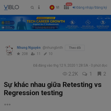
new
VI
Đăng nhập/Đăng ký
Nhung Nguyễn
@nhungbnth
Theo dõi
208
11
10
Đã đăng vào thg 12 9, 2020 1:28 SA
0 phút đọc
2.2K
1
2
Sự khác nhau giữa Retesting vs
Regression testing