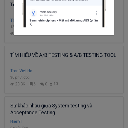
Testing report là gì
Thị Thoa Bùi
12 phút đọc
2
11.1K
6
0
TÌM HIỂU VỀ A/B TESTING & A/B TESTING TOOL
Tran Viet Ha
30 phút đọc
10
23.3K
6
0
Sự khác nhau giữa System testing và
Acceptance Testing
Hien91
9 phút đọc