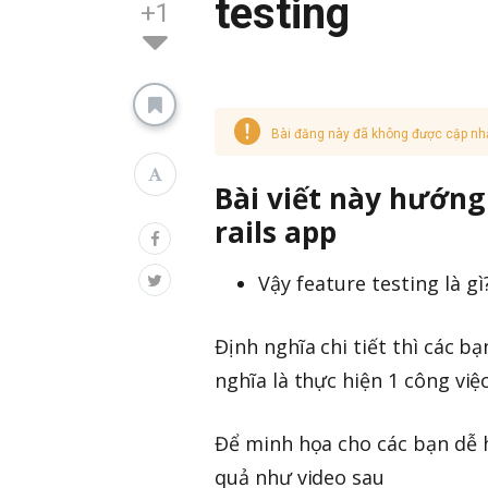
testing
+1
Bài đăng này đã không được cập nh
Bài viết này hướng 
rails app
Vậy feature testing là gì
Định nghĩa chi tiết thì các b
nghĩa là thực hiện 1 công việ
Để minh họa cho các bạn dễ hi
quả như video sau