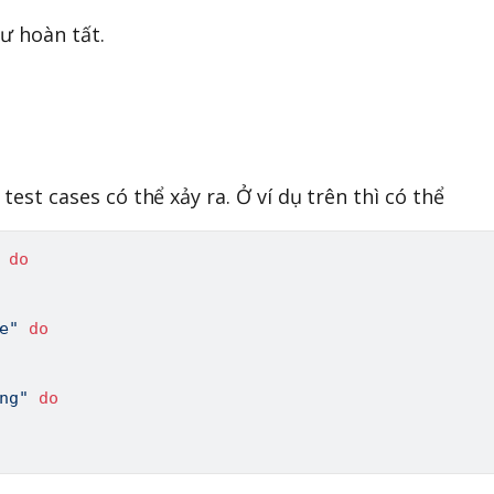
hư hoàn tất.
 test cases có thể xảy ra. Ở ví dụ trên thì có thể
do
e"
do
ng"
do