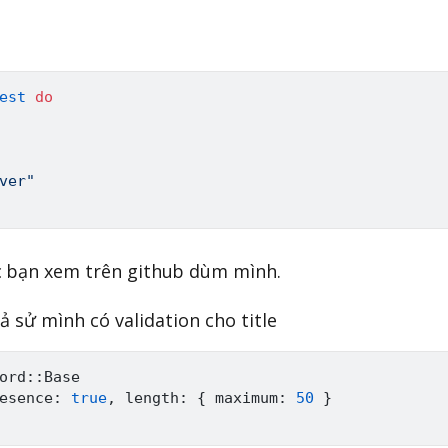
est
do
ver"
c bạn xem trên github dùm mình.
 sử mình có validation cho title
ord
:
:
Base
esence
:
true
,
 length
:
{
 maximum
:
50
}