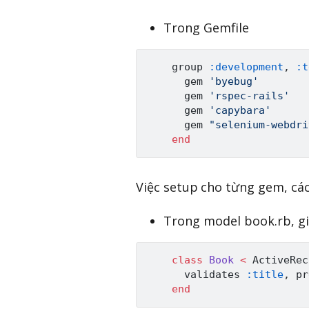
Trong Gemfile
    group 
:development
,
:t
      gem 
'byebug'
      gem 
'rspec-rails'
      gem 
'capybara'
      gem 
"selenium-webdri
end
Việc setup cho từng gem, cá
Trong model book.rb, giả
class
Book
<
ActiveRec
      validates 
:title
,
 pr
end