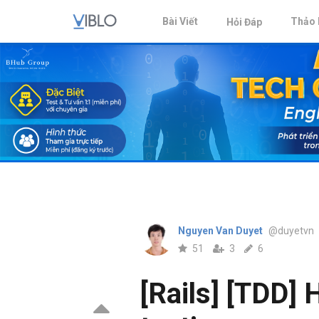
Bài Viết
Thảo 
Hỏi Đáp
Nguyen Van Duyet
@duyetvn
51
3
6
[Rails] [TDD] 