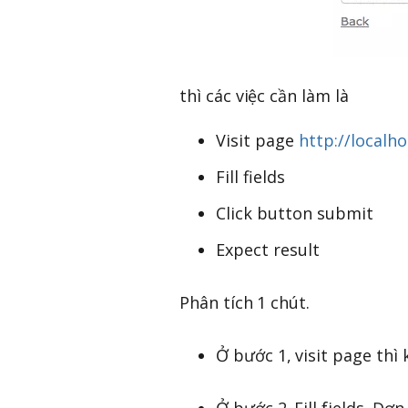
thì các việc cần làm là
Visit page
http://localh
Fill fields
Click button submit
Expect result
Phân tích 1 chút.
Ở bước 1, visit page thì 
Ở bước 2. Fill fields. Đơn