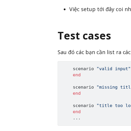
Việc setup tới đây coi n
Test cases
Sau đó các bạn cần list ra các
    scenario 
"valid input"
end
    scenario 
"missing titl
end
    scenario 
"title too lo
end
.
.
.