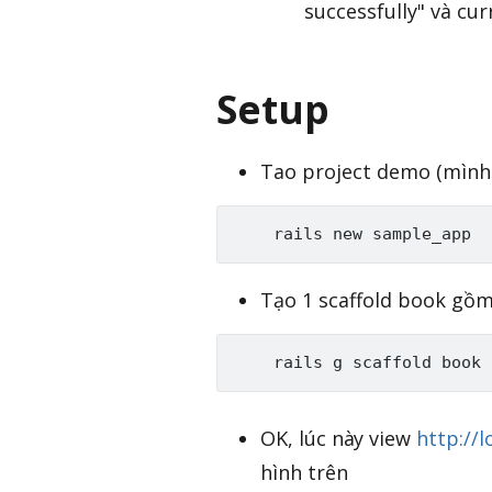
successfully" và cu
Setup
Tao project demo (mình 
Tạo 1 scaffold book gồm c
OK, lúc này view
http://
hình trên