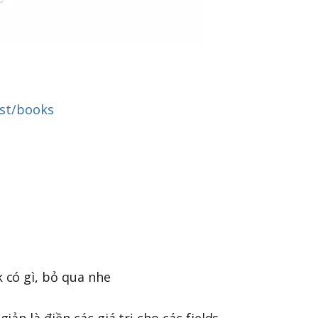
ost/books
k có gì, bỏ qua nhe
 giản là điền các giá trị cho các fields