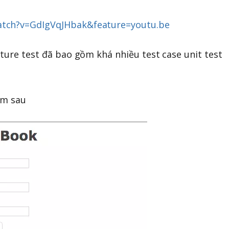
atch?v=GdIgVqJHbak&feature=youtu.be
ature test đã bao gồm khá nhiều test case unit test
orm sau