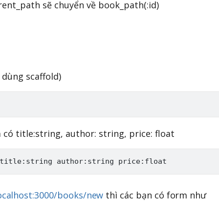
rrent_path sẽ chuyển về book_path(:id)
dùng scaffold)
ó title:string, author: string, price: float
localhost:3000/books/new
thì các bạn có form như