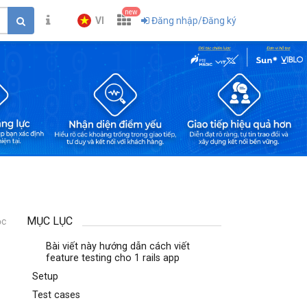
new
VI
Đăng nhập/Đăng ký
MỤC LỤC
ọc
1
Bài viết này hướng dẫn cách viết
feature testing cho 1 rails app
Setup
Test cases