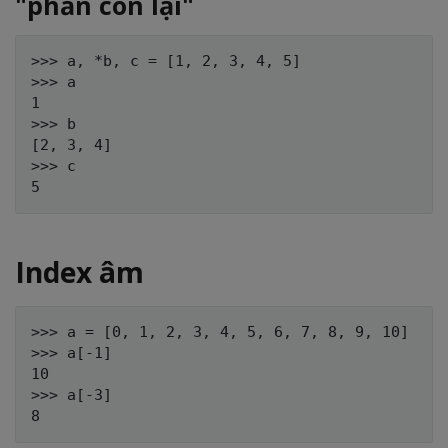
"phần còn lại"
>>> a, *b, c = [1, 2, 3, 4, 5]

>>> a

1

>>> b

[2, 3, 4]

>>> c

Index âm
>>> a = [0, 1, 2, 3, 4, 5, 6, 7, 8, 9, 10]

>>> a[-1]

10

>>> a[-3]
