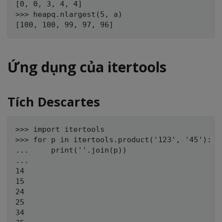
[0, 0, 3, 4, 4]

>>> heapq.nlargest(5, a)

Ứng dụng của itertools
Tích Descartes
>>> import itertools

>>> for p in itertools.product('123', '45'):

...     print(''.join(p))

...

14

15

24

25

34
