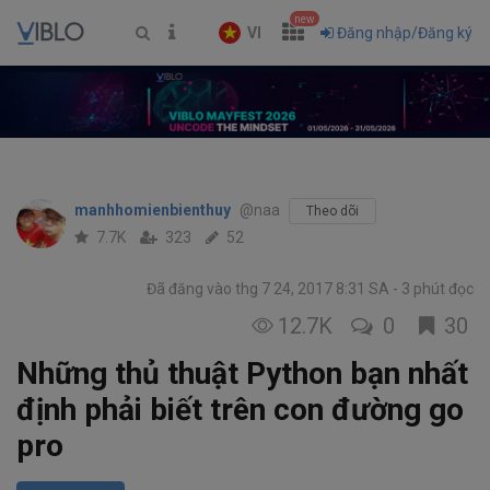
new
VI
Đăng nhập/Đăng ký
manhhomienbienthuy
@naa
Theo dõi
7.7K
323
52
Đã đăng vào thg 7 24, 2017 8:31 SA
3 phút đọc
12.7K
0
30
Những thủ thuật Python bạn nhất
định phải biết trên con đường go
pro