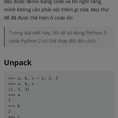
đều được demo bằng code và tôi nghĩ rằng,
mình không cần phải nói thêm gì nữa. Mọi thứ
để đã được thể hiện ở code rồi.
Trong bài viết này, tôi sẽ sử dụng Python 3,
code Python 2 có thể thay đổi đôi chút.
Unpack
>>> a, b, c = 1, 2, 3

>>> a, b, c

(1, 2, 3)

>>> a

1

>>> b

2

>>> c
