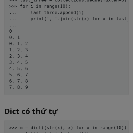
>>> last_three = collections.deque(maxlen=3)

>>> for i in range(10):

...     last_three.append(i)

...     print(', '.join(str(x) for x in last_th
...

0

0, 1

0, 1, 2

1, 2, 3

2, 3, 4

3, 4, 5

4, 5, 6

5, 6, 7

6, 7, 8

Dict có thứ tự
>>> m = dict((str(x), x) for x in range(10))
