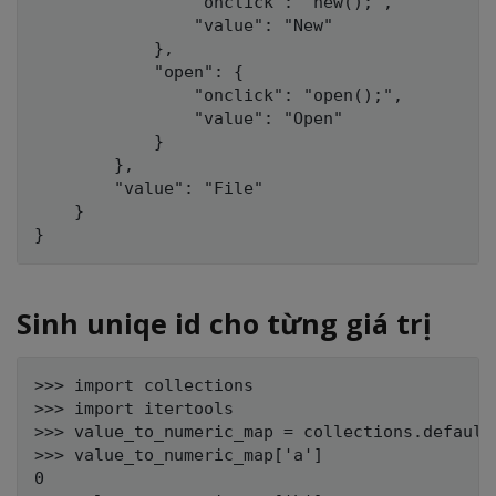
                "onclick": "new();",

                "value": "New"

            },

            "open": {

                "onclick": "open();",

                "value": "Open"

            }

        },

        "value": "File"

    }

Sinh uniqe id cho từng giá trị
>>> import collections

>>> import itertools

>>> value_to_numeric_map = collections.default
>>> value_to_numeric_map['a']

0
