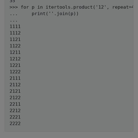
35

>>> for p in itertools.product('12', repeat=4):
...     print(''.join(p))

...

1111

1112

1121

1122

1211

1212

1221

1222

2111

2112

2121

2122

2211

2212

2221
