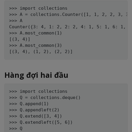
>>> import collections

>>> A = collections.Counter([1, 1, 2, 2, 3, 3, 
>>> A

Counter({3: 4, 1: 2, 2: 2, 4: 1, 5: 1, 6: 1, 7:
>>> A.most_common(1)

[(3, 4)]

>>> A.most_common(3)

Hàng đợi hai đầu
>>> import collections

>>> Q = collections.deque()

>>> Q.append(1)

>>> Q.appendleft(2)

>>> Q.extend([3, 4])

>>> Q.extendleft([5, 6])

>>> Q
