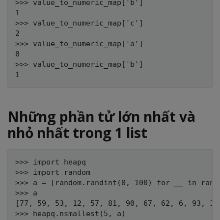
>>> value_to_numeric_map['b']

1

>>> value_to_numeric_map['c']

2

>>> value_to_numeric_map['a']

0

>>> value_to_numeric_map['b']

Những phần tử lớn nhất và
nhỏ nhất trong 1 list
>>> import heapq

>>> import random

>>> a = [random.randint(0, 100) for __ in range
>>> a

[77, 59, 53, 12, 57, 81, 90, 67, 62, 6, 93, 35
>>> heapq.nsmallest(5, a)
