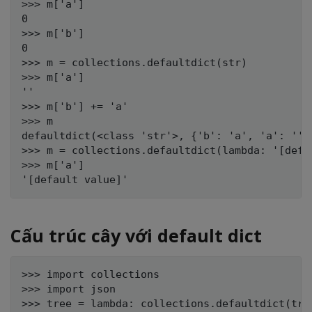
>>> m['a']

0

>>> m['b']

0

>>> m = collections.defaultdict(str)

>>> m['a']

''

>>> m['b'] += 'a'

>>> m

defaultdict(<class 'str'>, {'b': 'a', 'a': ''})
>>> m = collections.defaultdict(lambda: '[defau
>>> m['a']

Cấu trúc cây với default dict
>>> import collections

>>> import json

>>> tree = lambda: collections.defaultdict(tree