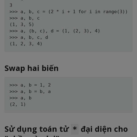
3

>>> a, b, c = (2 * i + 1 for i in range(3))

>>> a, b, c

(1, 3, 5)

>>> a, (b, c), d = (1, (2, 3), 4)

>>> a, b, c, d

Swap hai biến
>>> a, b = 1, 2

>>> a, b = b, a

>>> a, b

Sử dụng toán tử
đại diện cho
*