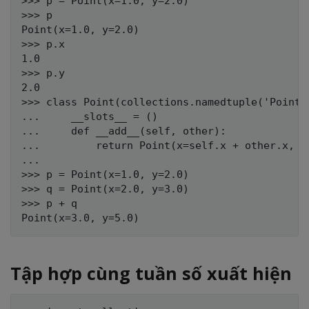
>>> p = Point(x=1.0, y=2.0)

>>> p

Point(x=1.0, y=2.0)

>>> p.x

1.0

>>> p.y

2.0

>>> class Point(collections.namedtuple('PointBa
...     __slots__ = ()

...     def __add__(self, other):

...         return Point(x=self.x + other.x, y=
...

>>> p = Point(x=1.0, y=2.0)

>>> q = Point(x=2.0, y=3.0)

>>> p + q

Tập hợp cùng tuần số xuất hiện