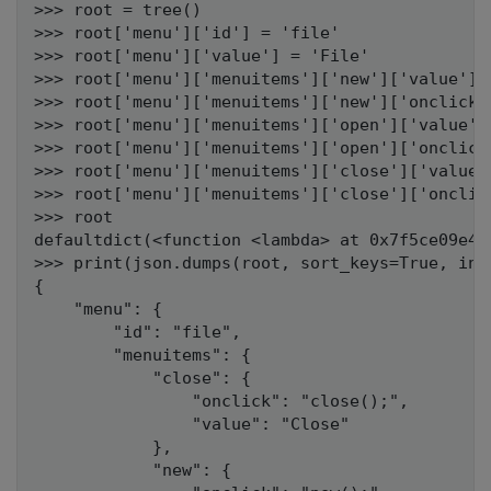
>>> root = tree()

>>> root['menu']['id'] = 'file'

>>> root['menu']['value'] = 'File'

>>> root['menu']['menuitems']['new']['value'] =
>>> root['menu']['menuitems']['new']['onclick']
>>> root['menu']['menuitems']['open']['value'] 
>>> root['menu']['menuitems']['open']['onclick'
>>> root['menu']['menuitems']['close']['value']
>>> root['menu']['menuitems']['close']['onclick
>>> root

defaultdict(<function <lambda> at 0x7f5ce09e44
>>> print(json.dumps(root, sort_keys=True, ind
{

    "menu": {

        "id": "file",

        "menuitems": {

            "close": {

                "onclick": "close();",

                "value": "Close"

            },

            "new": {
