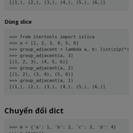
Dùng slice
>>> from itertools import islice

>>> a = [1, 2, 3, 4, 5, 6]

>>> group_adjacent = lambda a, k: list(zip(*(i
>>> group_adjacent(a, 3)

[(1, 2, 3), (4, 5, 6)]

>>> group_adjacent(a, 2)

[(1, 2), (3, 4), (5, 6)]

>>> group_adjacent(a, 1)

Chuyển đổi dict
>>> m = {'a': 1, 'b': 2, 'c': 3, 'd': 4}
