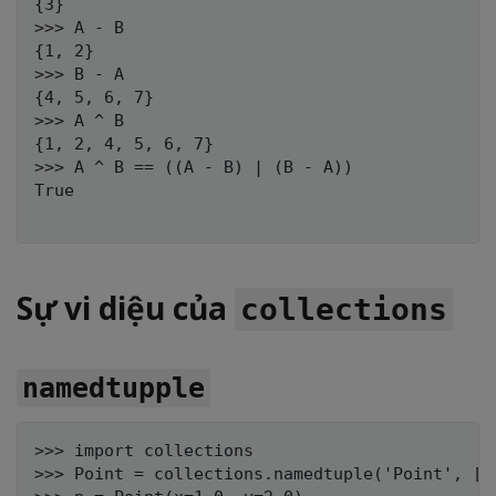
{3}

>>> A - B

{1, 2}

>>> B - A

{4, 5, 6, 7}

>>> A ^ B

{1, 2, 4, 5, 6, 7}

>>> A ^ B == ((A - B) | (B - A))

True

Sự vi diệu của
collections
namedtupple
>>> import collections

>>> Point = collections.namedtuple('Point', ['x