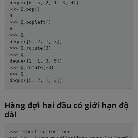
deque([6, 5, 2, 1, 3, 4])

>>> Q.pop()

4

>>> Q.popleft()

6

>>> Q

deque([5, 2, 1, 3])

>>> Q.rotate(3)

>>> Q

deque([2, 1, 3, 5])

>>> Q.rotate(-3)

>>> Q

Hàng đợi hai đầu có giới hạn độ
dài
>>> import collections
