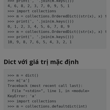
>>> print(', '.join(m.keys()))

4, 6, 8, 2, 3, 7, 0, 9, 5, 1

>>> import collections

>>> m = collections.OrderedDict((str(x), x) for
>>> print(', '.join(m.keys()))

0, 1, 2, 3, 4, 5, 6, 7, 8, 9

>>> m = collections.OrderedDict((str(x), x) fo
>>> print(', '.join(m.keys()))

Dict với giá trị mặc định
>>> m = dict()

>>> m['a']

Traceback (most recent call last):

  File "<stdin>", line 1, in <module>

KeyError: 'a'

>>> import collections

>>> m = collections.defaultdict(int)
