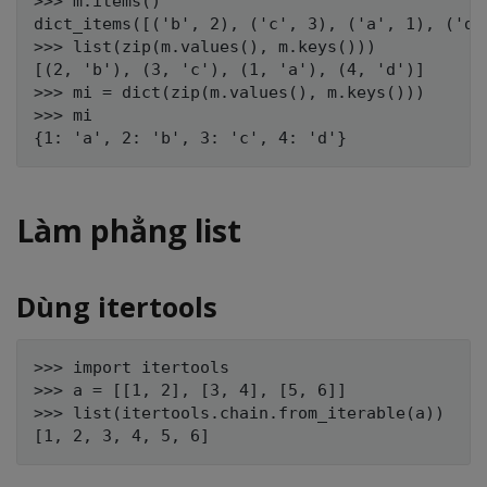
>>> m.items()

dict_items([('b', 2), ('c', 3), ('a', 1), ('d',
>>> list(zip(m.values(), m.keys()))

[(2, 'b'), (3, 'c'), (1, 'a'), (4, 'd')]

>>> mi = dict(zip(m.values(), m.keys()))

>>> mi

Làm phẳng list
Dùng itertools
>>> import itertools

>>> a = [[1, 2], [3, 4], [5, 6]]

>>> list(itertools.chain.from_iterable(a))
