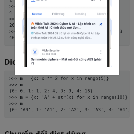
>>> next(g)

4

>>> sum(x ** 3 for x in range(10))

2025

>>> sum(x ** 3 for x in range(10) if x % 3 == 1
Dict comprehension
>>> m = {x: x ** 2 for x in range(5)}

>>> m

{0: 0, 1: 1, 2: 4, 3: 9, 4: 16}

>>> m = {x: 'A' + str(x) for x in range(10)}

>>> m

Chuyển đổi dict dùng