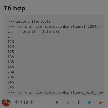
Tổ hợp
>>> import itertools

>>> for c in itertools.combinations('12345', 3)
...    print(''.join(c))

...

123

124

125

134

135

145

234

235

245

345

>>> for c in itertools.combinations_with_replac
...    print(''.join(c))

+19
•
•
•
•
...

11
