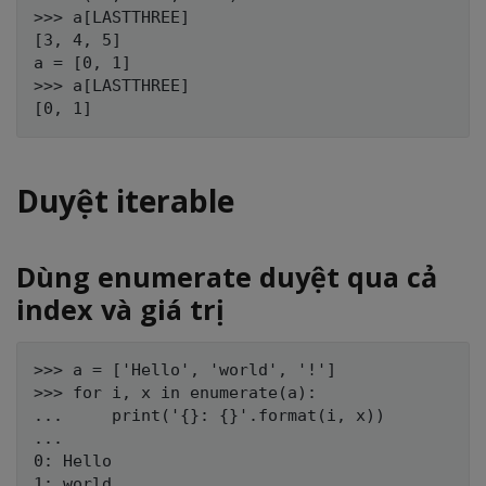
>>> a[LASTTHREE]

[3, 4, 5]

a = [0, 1]

>>> a[LASTTHREE]

Duyệt iterable
Dùng enumerate duyệt qua cả
index và giá trị
>>> a = ['Hello', 'world', '!']

>>> for i, x in enumerate(a):

...     print('{}: {}'.format(i, x))

...

0: Hello

1: world
