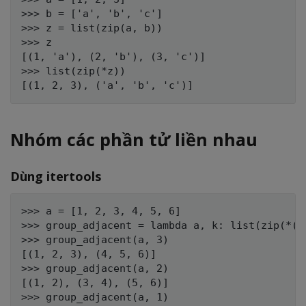
>>> b = ['a', 'b', 'c']

>>> z = list(zip(a, b))

>>> z

[(1, 'a'), (2, 'b'), (3, 'c')]

>>> list(zip(*z))

Nhóm các phần tử liền nhau
Dùng itertools
>>> a = [1, 2, 3, 4, 5, 6]

>>> group_adjacent = lambda a, k: list(zip(*([i
>>> group_adjacent(a, 3)

[(1, 2, 3), (4, 5, 6)]

>>> group_adjacent(a, 2)

[(1, 2), (3, 4), (5, 6)]

>>> group_adjacent(a, 1)
