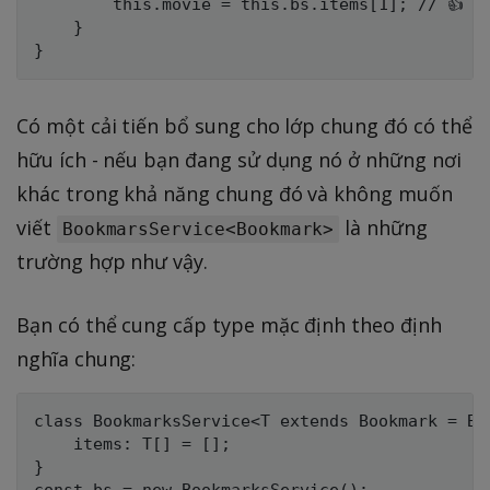
        this.movie = this.bs.items[1]; // 👍

    }

Có một cải tiến bổ sung cho lớp chung đó có thể
hữu ích - nếu bạn đang sử dụng nó ở những nơi
khác trong khả năng chung đó và không muốn
viết
là những
BookmarsService<Bookmark>
trường hợp như vậy.
Bạn có thể cung cấp type mặc định theo định
nghĩa chung:
class BookmarksService<T extends Bookmark = Boo
    items: T[] = [];

}
