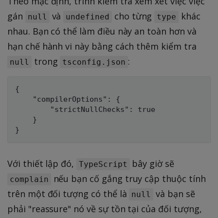
Theo mặc định, trình kiểm tra xem xét việc việc
gán
và
cho từng
khác
null
undefined
type
nhau. Bạn có thể làm điều này an toàn hơn và
hạn chế hành vi này bằng cách thêm kiểm tra
trong
:
null
tsconfig.json
{

    "compilerOptions": {

        "strictNullChecks": true

    }

Với thiết lập đó,
bây giờ sẽ
TypeScript
nếu bạn cố gắng truy cập thuộc tính
complain
trên một đối tượng có thể là
và bạn sẽ
null
phải "reassure" nó về sự tồn tại của đối tượng,