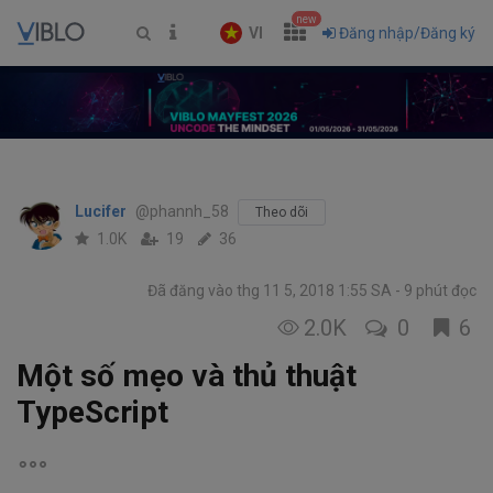
new
VI
Đăng nhập/Đăng ký
Lucifer
@phannh_58
Theo dõi
1.0K
19
36
Đã đăng vào thg 11 5, 2018 1:55 SA
9 phút đọc
2.0K
0
6
Một số mẹo và thủ thuật
TypeScript