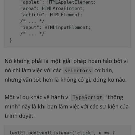
    "applet": HTMLAppletElement;

    "area": HTMLAreaElement;

    "article": HTMLElement;

    /* ... */

    "input": HTMLInputElement;

    /* ... */

Nó không phải là một giải pháp hoàn hảo bởi vì
nó chỉ làm việc với các
cơ bản,
selectors
nhưng vẫn tốt hơn là không có gì, đúng ko nào.
Một ví dụ khác về hành vi
"thông
TypeScript
minh" này là khi bạn làm việc với các sự kiện của
trình duyệt:
textEl.addEventListener('click', e => {
