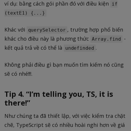
ví dụ: bằng cách gói phần đó với điều kiện
if
(textE1) {...}
Khác với
, trường hợp phổ biến
querySelector
khác cho điều này là phương thức
-
Array.find
kết quả trả về có thể là
.
undefinded
Không phải điều gì bạn muốn tìm kiếm nó cũng
sẽ có nhé!!!.
Tip 4. “I’m telling you, TS, it is
there!”
Như chúng ta đã thiết lập, với việc kiểm tra chặt
chẽ, TypeScript sẽ có nhiều hoài nghi hơn về giá