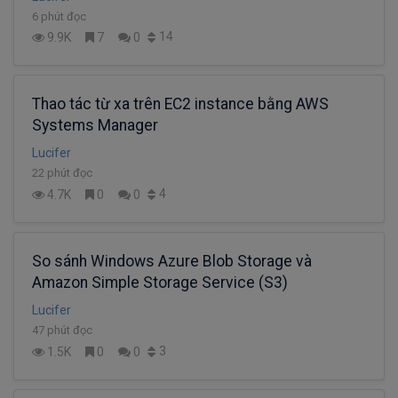
6 phút đọc
14
9.9K
7
0
Thao tác từ xa trên EC2 instance bằng AWS
Systems Manager
Lucifer
22 phút đọc
4
4.7K
0
0
So sánh Windows Azure Blob Storage và
Amazon Simple Storage Service (S3)
Lucifer
47 phút đọc
3
1.5K
0
0