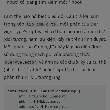
"input" tôi đang tìm kiếm một "inpot".
Làm thế nào nó biết điều đó? Câu trả lời nằm
trong tệp
, một phần của thư
lib.dom.d.ts
viện TypeScript và, về cơ bản, nó mô tả mọi thứ
(đối tượng, hàm, sự kiện) xảy ra trên trình duyệt.
Một phần của định nghĩa này là giao diện được
sử dụng trong cách gọi của phương thức
và ánh xạ các chuỗi ký tự cụ thể
querySelector
(như "div," "table" hoặc "input") cho các loại
phần thử HTML tương ứng:
interface HTMLElementTagNameMap {

    "a": HTMLAnchorElement;

    "abbr": HTMLElement;

    "address": HTMLElement;
