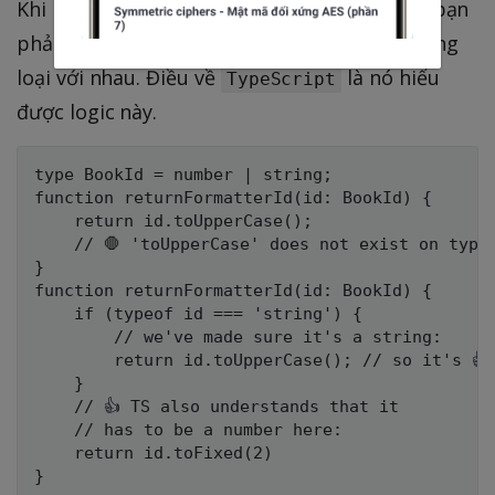
Khi bạn có một giá trị có thể có nhiều type, bạn
phải tính đến thuật toán đó để phân biệt từng
loại với nhau. Điều về
là nó hiểu
TypeScript
được logic này.
type BookId = number | string;

function returnFormatterId(id: BookId) {

    return id.toUpperCase();

    // 🛑 'toUpperCase' does not exist on type 
}

function returnFormatterId(id: BookId) {

    if (typeof id === 'string') {

        // we've made sure it's a string:

        return id.toUpperCase(); // so it's 👍

    }

    // 👍 TS also understands that it

    // has to be a number here:

    return id.toFixed(2)
