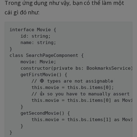
Trong ứng dụng như vậy, bạn có thể làm một
cái gì đó như:
interface Movie {

    id: string;

    name: string;

}

class SearchPageComponent {

    movie: Movie;

    constructor(private bs: BookmarksService) {
    getFirstMovie() {

        // 🛑 types are not assignable

        this.movie = this.bs.items[0];

        // 👍 so you have to manually assert ty
        this.movie = this.bs.items[0] as Movie;
    }

    getSecondMovie() {

        this.movie = this.bs.items[1] as Movie;
    }
