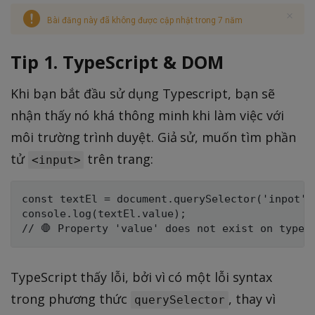
Bài đăng này đã không được cập nhật trong 7 năm
Tip 1. TypeScript & DOM
Khi bạn bắt đầu sử dụng Typescript, bạn sẽ
nhận thấy nó khá thông minh khi làm việc với
môi trường trình duyệt. Giả sử, muốn tìm phần
tử
trên trang:
<input>
const textEl = document.querySelector('inpot');
console.log(textEl.value); 

TypeScript thấy lỗi, bởi vì có một lỗi syntax
trong phương thức
, thay vì
querySelector