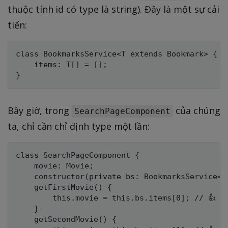
thuộc tính id có type là string). Đây là một sự cải
tiến:
class BookmarksService<T extends Bookmark> {

    items: T[] = [];

Bây giờ, trong
của chúng
SearchPageComponent
ta, chỉ cần chỉ định type một lần:
class SearchPageComponent {

    movie: Movie;

    constructor(private bs: BookmarksService<Mo
    getFirstMovie() {

        this.movie = this.bs.items[0]; // 👍

    }

    getSecondMovie() {
