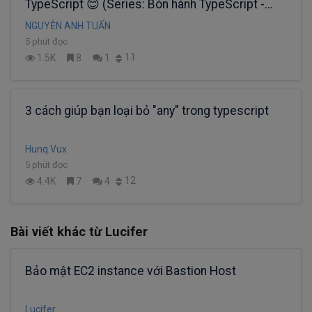
TypeScript 😊 (Series: Bón hành TypeScript -
PHẦN 3)
NGUYỄN ANH TUẤN
5 phút đọc
11
1.5K
8
1
3 cách giúp bạn loại bỏ "any" trong typescript
Hunq Vux
5 phút đọc
12
4.4K
7
4
Bài viết khác từ Lucifer
Bảo mật EC2 instance với Bastion Host
Lucifer