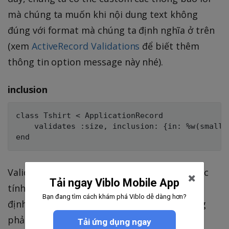
mà chúng ta muốn khi nội dung text không
đúng với format mà chúng ta định nghĩa ở trên
(xem
ActiveRecord Validations
để biết thêm
thông tin option message này nhé).
inclusion
class Tshirt < ApplicationRecord

    validates :size, inclusion: {in: %w(small m
Validation này đảm bảo rằng giá trị của thuộc
Tải ngay Viblo Mobile App
tính là một giá trí trong tập hợp giá trị được
Bạn đang tìm cách khám phá Viblo dễ dàng hơn?
định nghĩa. Như ví dụ trên, size của áo phông
phải có kích thước nhỏ, trung bình hoặc lớn.
Tải ứng dụng ngay