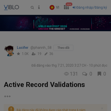
new
VI
Đăng nhập/Đăng ký
Lucifer
@phannh_58
Theo dõi
1.0K
19
36
Đã đăng vào thg 7 21, 2020 3:27 CH
10 phút đọc
131
0
0
Active Record Validations
Bài đăng này đã không được cập nhật trong 6 năm