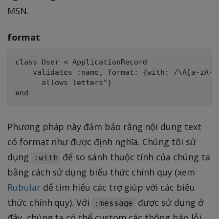
MSN.
format
class User < ApplicationRecord

    validates :name, format: {with: /\A[a-zA-Z
      allows letters"}

Phương pháp này đảm bảo rằng nội dung text
có format như được định nghĩa. Chúng tôi sử
dụng
để so sánh thuộc tính của chúng ta
:with
bằng cách sử dụng biểu thức chính quy (xem
Rubular
để tìm hiểu các trợ giúp với các biểu
thức chính quy). Với
được sử dụng ở
:message
đây, chúng ta có thể custom các thông báo lỗi