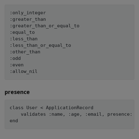
:only_integer

:greater_than

:greater_than_or_equal_to

:equal_to

:less_than

:less_than_or_equal_to

:other_than

:odd

:even

presence
class User < ApplicationRecord

    validates :name, :age, :email, presence: tr