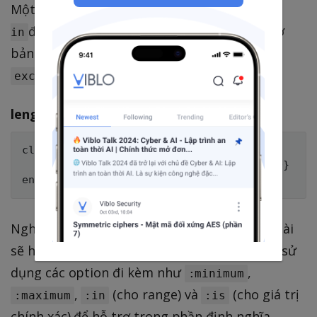
Một lần nữa, các bạn lại thấy tôi sử dụng
:
để cung cấp một tập hợp các giá trị. Về cơ
in
bản thì
đang ngược lại với
inclusion
.
exclusion
length
class User < ApplicationRecord

    validates :bio, length: {maximum: 500}

Nghe có vẻ đơn giản, việc validation cho độ dài
sẽ hạn chế độ dài của thuộc tính. Bạn có thể sử
dụng các option đi kèm như
,
:minimum
,
(cho range) và
(cho giá trị
:maximum
:in
:is
chính xác) để hỗ trợ trong phần định nghĩa