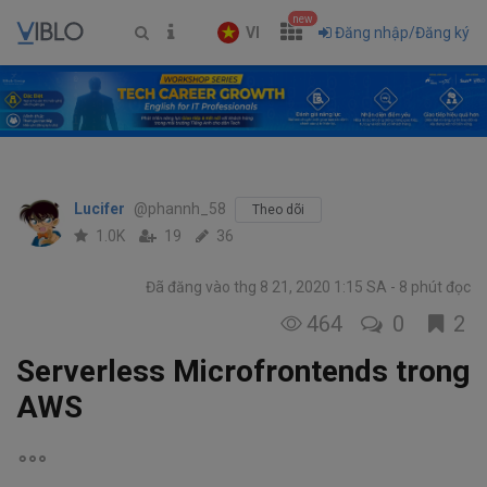
new
VI
Đăng nhập/Đăng ký
Lucifer
@phannh_58
Theo dõi
1.0K
19
36
Đã đăng vào thg 8 21, 2020 1:15 SA
8 phút đọc
464
0
2
Serverless Microfrontends trong
AWS