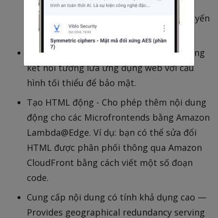
để định tuyến các yêu cầu đến từ trình
duyệt tùy thuộc vào URL (Có thể định tuyến
nâng cao bằng
Lambda@Edge
)
Web Security Firewall - Cung cấp khả năng
kết nối tường lửa ứng dụng web với cấu
hình tối thiểu để bảo mật.
Tạo HTML động - Cho phép thêm nội dung
động cho các Microfrontends bằng Amazon
Lambda@Edge. Ví dụ: bạn có thể sửa đổi
HTML được phân phối thông qua Amazon
CloudFront bằng cách viết một số đoạn
code.
Cung cấp nội dung có tính khả dụng cao —
Provides geographical redundancy serving