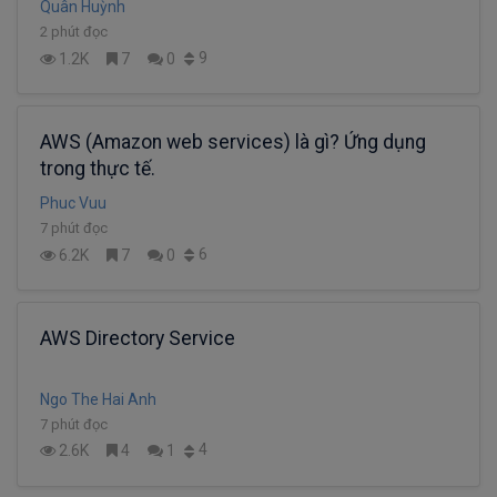
Quân Huỳnh
2 phút đọc
9
1.2K
7
0
AWS (Amazon web services) là gì? Ứng dụng
trong thực tế.
Phuc Vuu
7 phút đọc
6
6.2K
7
0
AWS Directory Service
Ngo The Hai Anh
7 phút đọc
4
2.6K
4
1