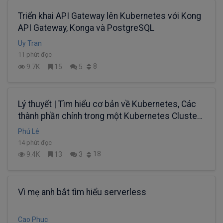
Triển khai API Gateway lên Kubernetes với Kong
API Gateway, Konga và PostgreSQL
Uy Tran
11 phút đọc
8
9.7K
15
5
Lý thuyết | Tìm hiểu cơ bản về Kubernetes, Các
thành phần chính trong một Kubernetes Cluster
và Các khái niệm cơ bản (Kèm video)
Phú Lê
14 phút đọc
18
9.4K
13
3
Vì mẹ anh bắt tìm hiểu serverless
Cao Phuc