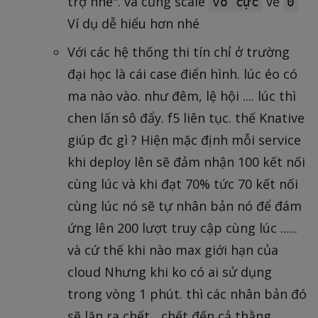
trợ nhé". và cũng scale
về
vô cực
0
Ví dụ dễ hiểu hơn nhé
Với các hệ thống thi tín chỉ ở trường
đại học là cái case điển hình. lúc éo có
ma nào vào. như đêm, lệ hội .... lúc thì
chen lấn sô đẩy. f5 liên tục. thế Knative
giúp đc gì ? Hiện mặc định mỗi service
khi deploy lên sẽ đảm nhận 100 kết nối
cùng lúc và khi đạt 70% tức 70 kết nối
cùng lúc nó sẽ tự nhân bản nó để đám
ứng lên 200 lượt truy cập cùng lúc ......
và cứ thế khi nào max giới hạn của
cloud Nhưng khi ko có ai sử dụng
trong vòng 1 phút. thì các nhân bản đó
sẽ lăn ra chết....chết đến cả thằng