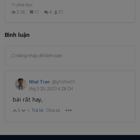
11 phút đọc
21
2.1K
11
4
Bình luận
Đăng nhập để bình luận
Nhat Tran
@g1cifer01
thg 3 20, 2023 6:28 CH
bài rất hay,
0
|
Trả lời
Chia sẻ