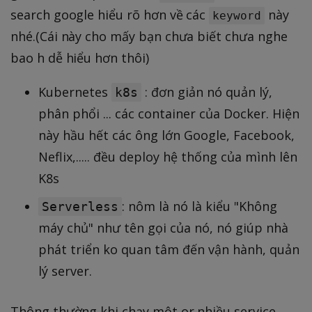
search google hiểu rõ hơn về các
này
keyword
nhé.(Cái này cho mấy bạn chưa biết chưa nghe
bao h dễ hiểu hơn thôi)
Kubernetes
: đơn giản nó quản lý,
k8s
phân phổi ... các container của Docker. Hiện
này hầu hết các ông lớn Google, Facebook,
Neflix,..... đều deploy hệ thống của mình lên
K8s
: nôm là nó là kiểu "Không
Serverless
máy chủ" như tên gọi của nó, nó giúp nhà
phát triển ko quan tâm đến vận hành, quản
lý server.
Thông thường khi chạy một or nhiều service