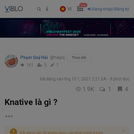
new
VI
Đăng nhập/Đăng ký
Phạm Quý Hải
@haipq
Theo dõi
161
5
1
Đã đăng vào thg 10 1, 2021 2:21 SA
9 phút đọc
1.9K
1
4
Knative là gì ?
Bài đăng này đã không được cập nhật trong 4 năm