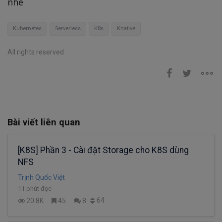
nhé
Kubernetes
Serverless
K8s
Knative
All rights reserved
Bài viết liên quan
[K8S] Phần 3 - Cài đặt Storage cho K8S dùng
NFS
Trịnh Quốc Việt
11 phút đọc
64
20.8K
45
8