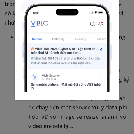
trong một ý =]] Chắc sẽ kể một số case thay vì
nó làm việc như nào, để các bạn tự research vì
những điều đó thường được viết nhiều
Xử lý image khi sau khi upload thành công
lên S3/Object stored
Sẽ đăng ký một event source từ
khi có file mới
S3/Object stored
gửi sự kiến đến Knative. từ đây đăng ký
Trigger có thể filter đc theo dữ liệu
đầu vào như file gì, dung lượng ra sao
để chạy đến một service xử lý data phù
hợp. VD với image sẽ resize lại ảnh. với
video encode lại....