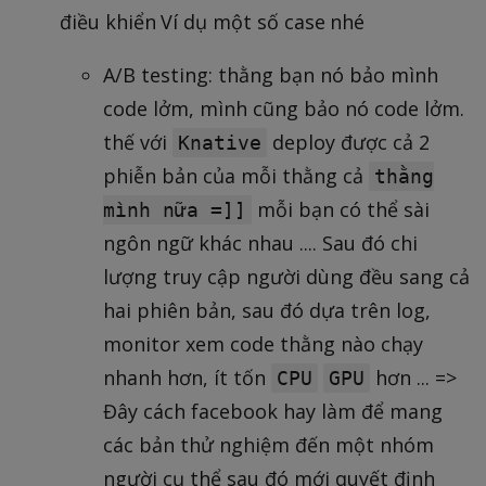
điều khiển Ví dụ một số case nhé
A/B testing: thằng bạn nó bảo mình
code lởm, mình cũng bảo nó code lởm.
thế với
deploy được cả 2
Knative
phiễn bản của mỗi thằng cả
thằng
mỗi bạn có thể sài
mình nữa =]]
ngôn ngữ khác nhau .... Sau đó chi
lượng truy cập người dùng đều sang cả
hai phiên bản, sau đó dựa trên log,
monitor xem code thằng nào chạy
nhanh hơn, ít tốn
hơn ... =>
CPU
GPU
Đây cách facebook hay làm để mang
các bản thử nghiệm đến một nhóm
người cụ thể sau đó mới quyết định