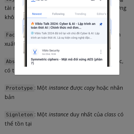
tài nguyên bằng cách tái sử dụng các đối tượng
không còn được sử dụng.
: tạo 1
instance
của một vài
class
dẫn
Factory
xuất
: có thể tạo các
factory
khác,
AbstractFactory
có thể gọi là “
Factory of factories
”
: Một
instance
được
copy
hoặc nhân
Prototype
bản
: Một
instance
duy nhất của
class
có
Signleton
thể tồn tại
…