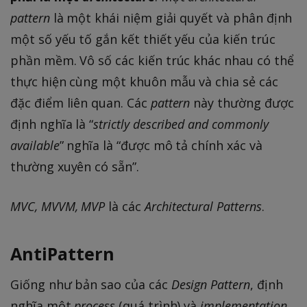
pattern
là một khái niệm giải quyết và phân định
một số yếu tố gắn kết thiết yếu của kiến trúc
phần mềm. Vô số các kiến trúc khác nhau có thể
thực hiện cùng một khuôn mẫu và chia sẻ các
đặc điểm liên quan. Các
pattern
này thường được
định nghĩa là “
strictly described and commonly
available
” nghĩa là “được mô tả chính xác và
thường xuyên có sẵn”.
MVC, MVVM, MVP
là các
Architectural Patterns
.
AntiPattern
Giống như bản sao của các
Design Pattern
, định
nghĩa một
process
(quá trình) và
implementation