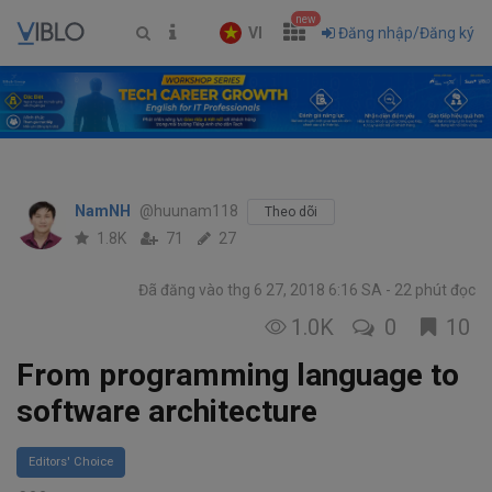
new
VI
Đăng nhập/Đăng ký
NamNH
@huunam118
Theo dõi
1.8K
71
27
Đã đăng vào thg 6 27, 2018 6:16 SA
22 phút đọc
1.0K
0
10
From programming language to
software architecture
Editors' Choice