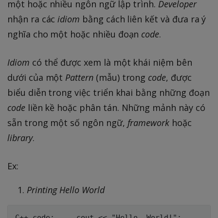
một hoặc nhiều ngôn ngữ lập trình.
Developer
nhận ra các
idiom
bằng cách liên kết và đưa ra ý
nghĩa cho một hoặc nhiều đoạn
code
.
Idiom
có thể được xem là một khái niệm bên
dưới của một
Pattern
(mẫu) trong
code
, được
biểu diễn trong việc triển khai bằng những đoạn
code
liền kề hoặc phân tán. Những mảnh này có
sẵn trong một số ngôn ngữ,
framework
hoặc
library
.
Ex:
Printing Hello World
C++ code:     cout << "Hello, World!";
