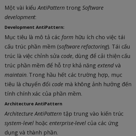
Một vài kiểu
AntiPattern
trong
Software
development
:
Development AntiPattern:
Mục tiêu là mô tả các
form
hữu ích cho việc tái
cấu trúc phần mềm (
software refactoring
). Tái cấu
trúc là việc chỉnh sửa
code
, dùng để cải thiện cấu
trúc phần mềm để hỗ trợ khả năng
extend
và
maintain
. Trong hầu hết các trường hợp, mục
tiêu là chuyển đổi
code
mà không ảnh hưởng đến
tính chính xác của phần mềm.
Architecture AntiPattern
Architecture AntiPattern
tập trung vào kiến trúc
system-level
hoặc
enterprise-level
của các ứng
dụng và thành phần.