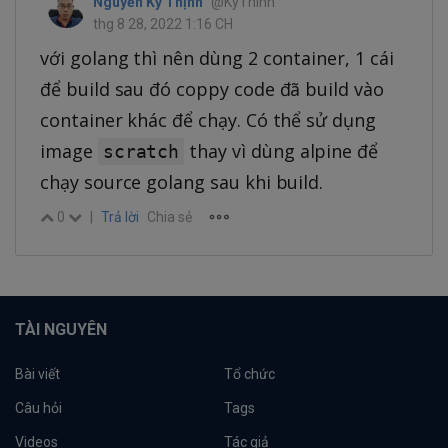
Nguyễn Kỳ Thịnh
@KyThinh
thg 8 28, 2022 1:16 CH
với golang thì nên dùng 2 container, 1 cái
để build sau đó coppy code đã build vào
container khác để chạy. Có thể sử dụng
image
thay vì dùng alpine để
scratch
chạy source golang sau khi build.
0
|
Trả lời
Chia sẻ
TÀI NGUYÊN
Bài viết
Tổ chức
Câu hỏi
Tags
Videos
Tác giả