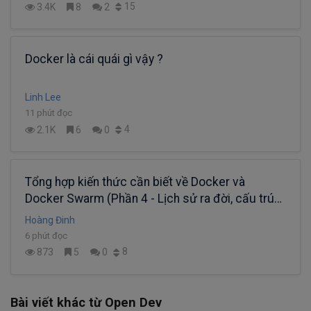
15
3.4K
8
2
Docker là cái quái gì vậy ?
Linh Lee
11 phút đọc
4
2.1K
6
0
Tổng hợp kiến thức cần biết về Docker và
Docker Swarm (Phần 4 - Lịch sử ra đời, cấu trúc
Docker Swarm)
Hoàng Đinh
6 phút đọc
8
873
5
0
Bài viết khác từ Open Dev