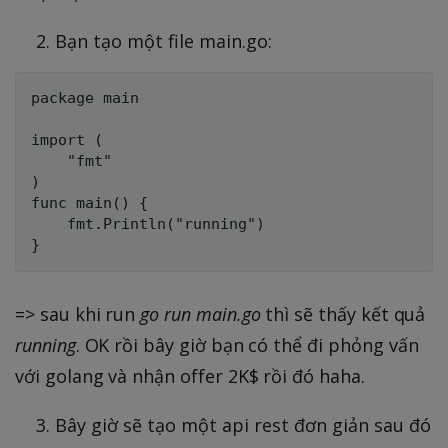
Bạn tạo một file main.go:
package main

import (

	"fmt"

)

func main() {

	fmt.Println("running")

=> sau khi run
go run main.go
thì sẽ thấy kết quả
running
. OK rồi bây giờ bạn có thể đi phỏng vấn
với golang và nhận offer 2K$ rồi đó haha.
Bây giờ sẽ tạo một api rest đơn giản sau đó