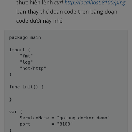
thực hiện lệnh
curl
http://localhost:8100/ping
bạn thay thế đoạn code trên bằng đoạn
code dưới này nhé.
package main

import (

	"fmt"

	"log"

	"net/http"

)

func init() {

}

var (

	ServiceName = "golang-docker-demo"

	port        = "8100"

)
