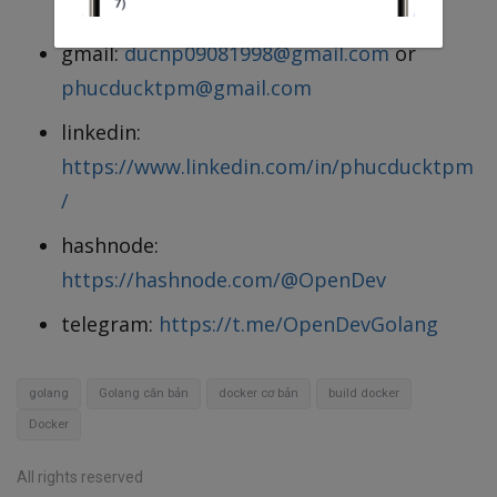
507328049
gmail:
ducnp09081998@gmail.com
or
phucducktpm@gmail.com
linkedin:
https://www.linkedin.com/in/phucducktpm
/
hashnode:
https://hashnode.com/@OpenDev
telegram:
https://t.me/OpenDevGolang
golang
Golang căn bản
docker cơ bản
build docker
Docker
All rights reserved