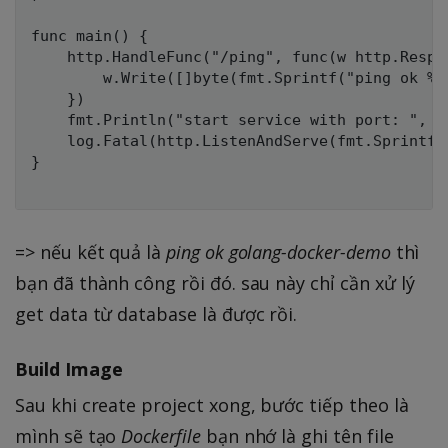
func main() {

	http.HandleFunc("/ping", func(w http.ResponseWriter, req *http.Request) {

		w.Write([]byte(fmt.Sprintf("ping ok %s", ServiceName)))

	})

	fmt.Println("start service with port: ", port)

	log.Fatal(http.ListenAndServe(fmt.Sprintf(":%s", port), nil))

}

=> nếu kết quả là
ping ok golang-docker-demo
thì
bạn đã thành công rồi đó. sau này chỉ cần xử lý
get data từ database là được rồi.
Build Image
Sau khi create project xong, bước tiếp theo là
mình sẽ tạo
Dockerfile
bạn nhớ là ghi tên file