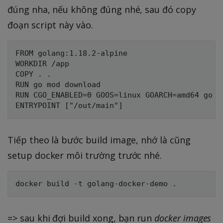
đúng nha, nếu không đúng nhé, sau đó copy
đoạn script này vào.
FROM golang:1.18.2-alpine

WORKDIR /app

COPY . .

RUN go mod download

RUN CGO_ENABLED=0 GOOS=linux GOARCH=amd64 go bu
Tiếp theo là bước build image, nhớ là cũng
setup docker môi trường trước nhé.
=> sau khi đợi build xong, bạn run
docker images