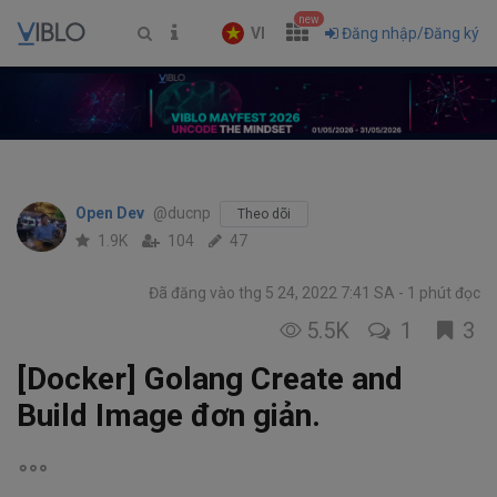
new
VI
Đăng nhập/Đăng ký
Open Dev
@ducnp
Theo dõi
1.9K
104
47
Đã đăng vào thg 5 24, 2022 7:41 SA
1 phút đọc
5.5K
1
3
[Docker] Golang Create and
Build Image đơn giản.