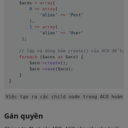
$acos
=
array
(
0
=>
array
(
'alias'
=>
'Post'
)
,
1
=>
array
(
'alias'
=>
'User'
)
;
// lặp và dùng hàm create() của ACO để tạo
foreach
(
$acos
as
$aco
)
{
$aco
->
create
(
)
;
$aco
->
save
(
$aco
)
;
}
}
Gán quyền