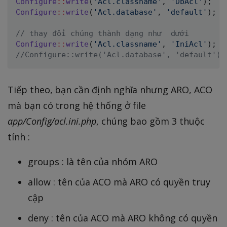
Configure
::
write
(
'Acl.classname'
,
'DbAcl'
)
;
Configure
::
write
(
'Acl.database'
,
'default'
)
;
// thay đổi chúng thành dạng như  dưới
Configure
::
write
(
'Acl.classname'
,
'IniAcl'
)
;
//Configure::write('Acl.database', 'default');
Tiếp theo, bạn cần định nghĩa nhưng ARO, ACO
mà bạn có trong hệ thống ở file
app/Config/acl.ini.php
, chúng bao gồm 3 thuộc
tính :
groups : là tên của nhóm ARO
allow : tên của ACO mà ARO có quyền truy
cập
deny : tên của ACO mà ARO không có quyền