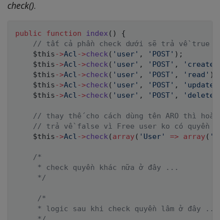
check()
.
public
function
index
(
)
{
// tất cả phần check dưới sẽ trả về true
$this
->
Acl
->
check
(
'user'
,
'POST'
)
;
$this
->
Acl
->
check
(
'user'
,
'POST'
,
'create'
$this
->
Acl
->
check
(
'user'
,
'POST'
,
'read'
)
;
$this
->
Acl
->
check
(
'user'
,
'POST'
,
'update'
$this
->
Acl
->
check
(
'user'
,
'POST'
,
'delete'
// thay thế cho cách dùng tên ARO thì hoàn
// trả về false vì Free user ko có quyền x
$this
->
Acl
->
check
(
array
(
'User'
=>
array
(
'i
/*

     * check quyền khác nữa ở đây ...

     */
/*

     * logic sau khi check quyền lâm ở đây ...

     */