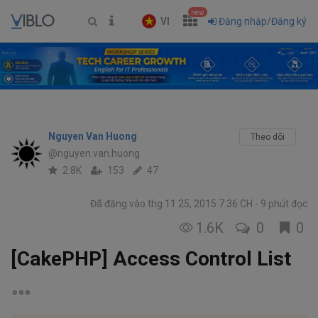
new
VI
Đăng nhập/Đăng ký
Nguyen Van Huong
Theo dõi
@nguyen.van.huong
2.8K
153
47
Đã đăng vào thg 11 25, 2015 7:36 CH
9 phút đọc
1.6K
0
0
[CakePHP] Access Control List