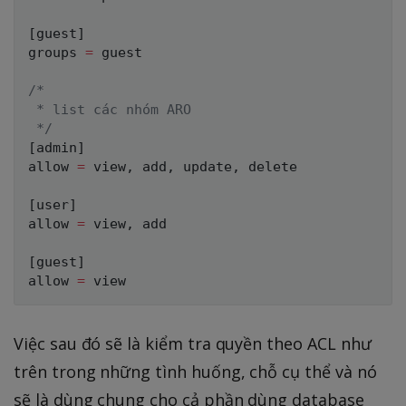
[
guest
]
groups 
=
 guest

/*

 * list các nhóm ARO

 */
[
admin
]
allow 
=
 view
,
 add
,
 update
,
 delete

[
user
]
allow 
=
 view
,
 add

[
guest
]
allow 
=
Việc sau đó sẽ là kiểm tra quyền theo ACL như
trên trong những tình huống, chỗ cụ thể và nó
sẽ là dùng chung cho cả phần dùng database