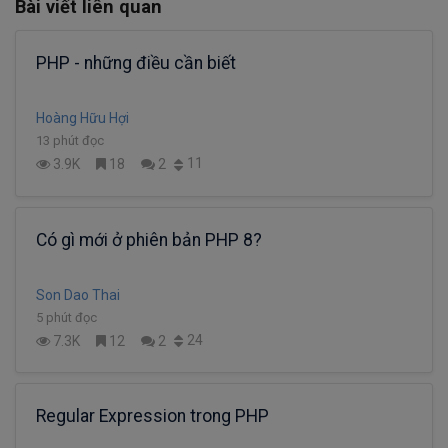
Bài viết liên quan
PHP - những điều cần biết
Hoàng Hữu Hợi
13 phút đọc
11
3.9K
18
2
Có gì mới ở phiên bản PHP 8?
Son Dao Thai
5 phút đọc
24
7.3K
12
2
Regular Expression trong PHP