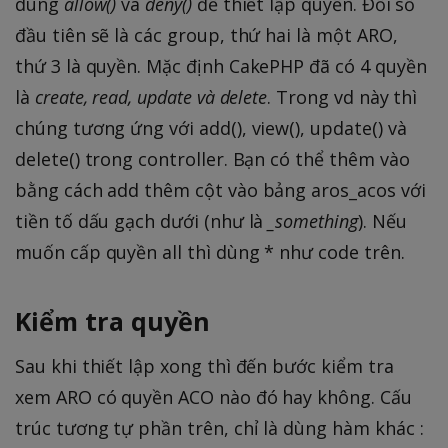
dung
allow()
và
deny()
để thiết lập quyền. Đối số
đầu tiên sẽ là các group, thứ hai là một ARO,
thứ 3 là quyền. Mặc định CakePHP đã có 4 quyền
là
create, read, update và delete
. Trong vd này thì
chúng tương ứng với add(), view(), update() và
delete() trong controller. Bạn có thể thêm vào
bằng cách add thêm cột vào bảng aros_acos với
tiền tố dấu gạch dưới (như là
_something
). Nếu
muốn cấp quyền all thì dùng * như code trên.
Kiểm tra quyền
Sau khi thiết lập xong thì đến bước kiểm tra
xem ARO có quyền ACO nào đó hay không. Cấu
trúc tương tự phần trên, chỉ là dùng hàm khác :