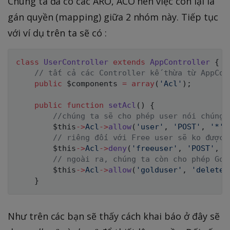
Chúng ta đã có các ARO, ACO nên việc còn lại là
gán quyền (mapping) giữa 2 nhóm này. Tiếp tục
với ví dụ trên ta sẽ có :
class
UserController
extends
AppController
{
// tất cả các Controller kế thừa từ AppCon
public
$components
=
array
(
'Acl'
)
;
public
function
setAcl
(
)
{
//chúng ta sẽ cho phép user nói chúng 
$this
->
Acl
->
allow
(
'user'
,
'POST'
,
'*'
)
// riêng đối với Free user sẽ ko được 
$this
->
Acl
->
deny
(
'freeuser'
,
'POST'
,
'
// ngoài ra, chúng ta còn cho phép Gol
$this
->
Acl
->
allow
(
'golduser'
,
'delete'
}
Như trên các bạn sẽ thấy cách khai báo ở đây sẽ