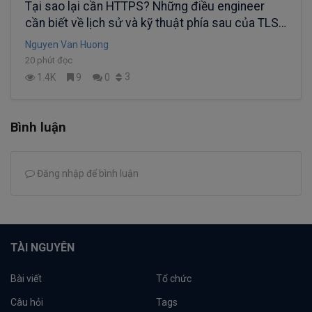
Tại sao lại cần HTTPS? Những điều engineer
cần biết về lịch sử và kỹ thuật phía sau của TLS.
(phần 1)
Nguyen Van Huong
20 phút đọc
3
1.4K
9
0
Bình luận
Đăng nhập để bình luận
TÀI NGUYÊN
Bài viết
Tổ chức
Câu hỏi
Tags