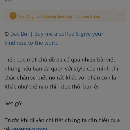
Bài đăng này đã không được cập nhật trong 4 năm
©
Dat Bui
|
Buy me a coffee & give your
kindness to the world
Tiếp tục một chủ đề đã có quá nhiều bài viết,
nhưng nếu bạn đã quen với style của mình thì
chắc chắn sẽ biết nó rất khác với phần còn lại.
Khác như thế nào thì... đọc thôi bạn êi.
Gét gô!
Trước khi đi vào chi tiết chúng ta cần hiểu qua
về
reverse proxy
.