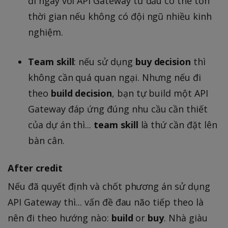
đi ngay với API Gateway từ đầu có thể tốn
thời gian nếu không có đội ngũ nhiều kinh
nghiệm.
Team skill
: nếu sử dụng
buy decision
thì
không cần quá quan ngại. Nhưng nếu đi
theo
build decision
, bạn tự build một API
Gateway đáp ứng đúng nhu cầu cần thiết
của dự án thì...
team skill
là thứ cần đặt lên
bàn cân.
After credit
Nếu đã quyết định và chốt phương án sử dụng
API Gateway thì... vấn đề đau não tiếp theo là
nên đi theo hướng nào:
build
or
buy
. Nhà giàu