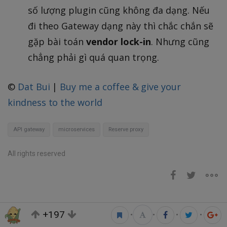
số lượng plugin cũng không đa dạng. Nếu
đi theo Gateway dạng này thì chắc chắn sẽ
gặp bài toán
vendor lock-in
. Nhưng cũng
chẳng phải gì quá quan trọng.
©
Dat Bui
|
Buy me a coffee & give your
kindness to the world
API gateway
microservices
Reserve proxy
All rights reserved
+197
•
•
•
•
Bài viết liên quan