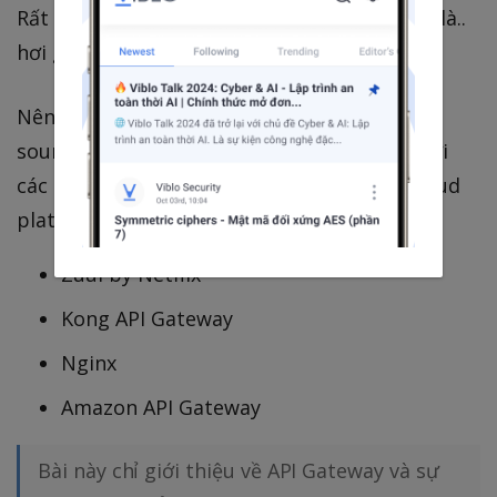
Rất đơn giản, nhưng để implement thì đúng là..
hơi gian nan.
Nên thường chúng ta chọn các OSS (open-
source software) hoặc cao cấp hơn là chơi với
các enterprise software hoặc hơn nữa là Cloud
platform để làm API Gateway:
Zuul by Netflix
Kong API Gateway
Nginx
Amazon API Gateway
Bài này chỉ giới thiệu về API Gateway và sự