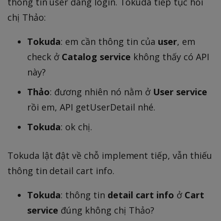
thông tin user đang login. Tokuda tiếp tục hỏi
chị Thảo:
Tokuda
: em cần thông tin của
user
, em
check ở
Catalog service
không thấy có API
này?
Thảo
: đương nhiên nó nằm ở
User service
rồi em, API getUserDetail nhé.
Tokuda
: ok chị.
Tokuda lật đật về chỗ implement tiếp, vẫn thiếu
thông tin detail cart info.
Tokuda
: thông tin
detail cart info
ở
Cart
service
đúng không chị Thảo?