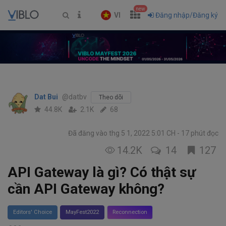
new
VI
Đăng nhập/Đăng ký
Dat Bui
@datbv
Theo dõi
44.8K
2.1K
68
Đã đăng vào thg 5 1, 2022 5:01 CH
17 phút đọc
14.2K
14
127
API Gateway là gì? Có thật sự
cần API Gateway không?
Editors' Choice
MayFest2022
Reconnection