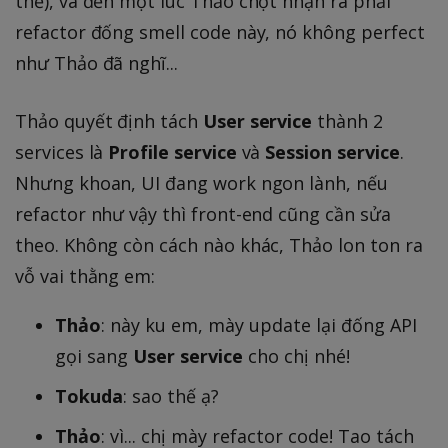
thế), và đến một lúc Thảo chợt nhận ra phải
refactor đống smell code này, nó không perfect
như Thảo đã nghĩ...
Thảo quyết định tách
User service
thành 2
services là
Profile service
và
Session service
.
Nhưng khoan, UI đang work ngon lành, nếu
refactor như vậy thì front-end cũng cần sửa
theo. Không còn cách nào khác, Thảo lon ton ra
vỗ vai thằng em:
Thảo
: này ku em, mày update lại đống API
gọi sang
User service
cho chị nhé!
Tokuda
: sao thế ạ?
Thảo
: vì... chị mày refactor code! Tao tách