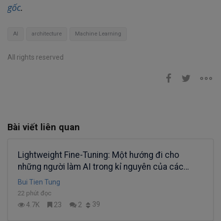
gốc
.
AI
architecture
Machine Learning
All rights reserved
Bài viết liên quan
Lightweight Fine-Tuning: Một hướng đi cho
những người làm AI trong kỉ nguyên của các
Super Large Models (Phần 1)
Bui Tien Tung
22 phút đọc
39
4.7K
23
2