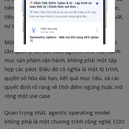
tiên use case, mức độ tự chủ trên mỗi lĩnh vực,
tiêu chuẩn kiểm soát tối thiểu, metric hiệu suất,
sự cố và tác động đến lực lượng lao động.
Một văn phòng chuyển đổi hoặc văn phòng AI
cần quản lý các use case agentic như một danh
mục sản phẩm vận hành, không phải một tập
hợp các pilot. Điều đó có nghĩa là một lộ trình,
quyền sở hữu dài hạn, kết quả mục tiêu, và các
quyết định rõ ràng về thời điểm ngừng hoặc mở
rộng một use case.
Quan trọng nhất, agentic operating model
không phải là một chương trình công nghệ. COO