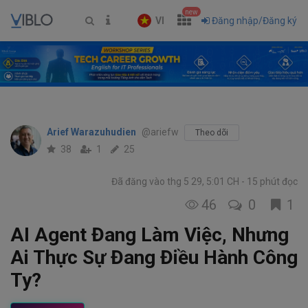
new
VI
Đăng nhập/Đăng ký
Arief Warazuhudien
@ariefw
Theo dõi
38
1
25
Đã đăng vào thg 5 29, 5:01 CH
15 phút đọc
46
0
1
AI Agent Đang Làm Việc, Nhưng
Ai Thực Sự Đang Điều Hành Công
Ty?