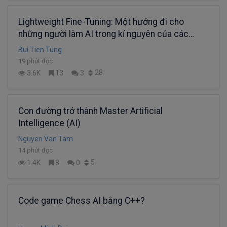
Lightweight Fine-Tuning: Một hướng đi cho
những người làm AI trong kỉ nguyên của các
Super Large Models (Phần 2)
Bui Tien Tung
19 phút đọc
28
3.6K
13
3
Con đường trở thành Master Artificial
Intelligence (AI)
Nguyen Van Tam
14 phút đọc
5
1.4K
8
0
Code game Chess AI bằng C++?