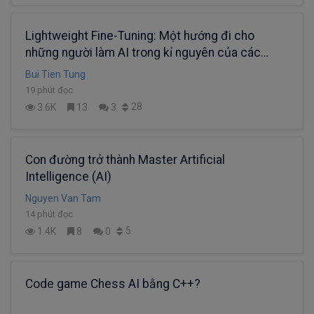
Lightweight Fine-Tuning: Một hướng đi cho
những người làm AI trong kỉ nguyên của các
Super Large Models (Phần 2)
Bui Tien Tung
19 phút đọc
28
3.6K
13
3
Con đường trở thành Master Artificial
Intelligence (AI)
Nguyen Van Tam
14 phút đọc
5
1.4K
8
0
Code game Chess AI bằng C++?