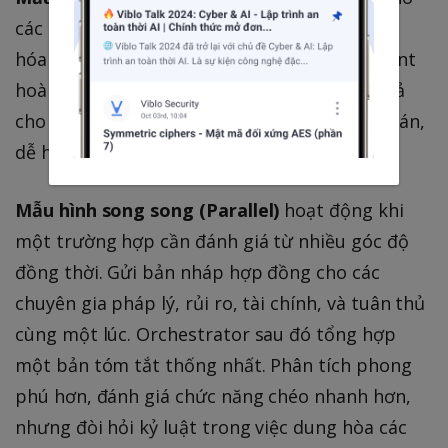
các quy trình tuyến tính — onboarding, xử lý
hóa đơn, yêu cầu dịch vụ tiêu chuẩn. Mỗi agent
hoàn thành một bước, sau đó chuyển kết quả
cho bước tiếp theo. Đơn giản, có thể kiểm toán,
dễ hiểu cho doanh nghiệp.
Mẫu hình song song (Parallel)
hoạt động khi
một trường hợp cần đánh giá từ nhiều góc độ
đồng thời. Gửi bản nháp hợp đồng cho các
chuyên gia pháp lý, rủi ro, tài chính, và tuân thủ
cùng một lúc. Orchestrator sau đó tổng hợp
một bản tóm tắt thống nhất. Phân tích phong
phú hơn, đánh giá chức năng chéo nhanh hơn,
nhưng đòi hỏi kỷ luật trong việc dung hòa các