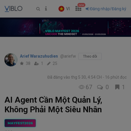
new
VI
Đăng nhập/Đăng ký
Arief Warazuhudien
@ariefw
Theo dõi
38
1
25
Đã đăng vào thg 5 30, 4:54 CH
16 phút đọc
67
0
1
AI Agent Cần Một Quản Lý,
Không Phải Một Siêu Nhân
MAYFEST2026