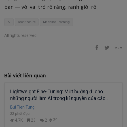
bạn — với vai trò rõ ràng, ranh giới rõ
AI
architecture
Machine Learning
All rights reserved
Bài viết liên quan
Lightweight Fine-Tuning: Một hướng đi cho
những người làm AI trong kỉ nguyên của các
Super Large Models (Phần 1)
Bui Tien Tung
22 phút đọc
39
4.7K
23
2