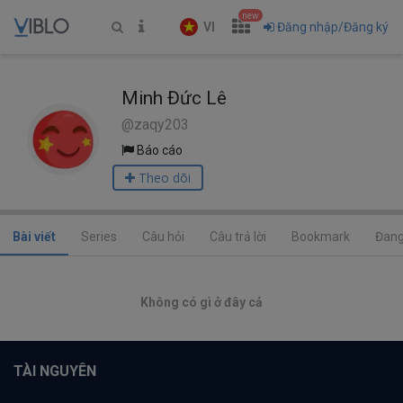
new
VI
Đăng nhập/Đăng ký
Minh Đức Lê
@zaqy203
Báo cáo
Theo dõi
Bài viết
Series
Câu hỏi
Câu trả lời
Bookmark
Đang
Không có gì ở đây cả
TÀI NGUYÊN