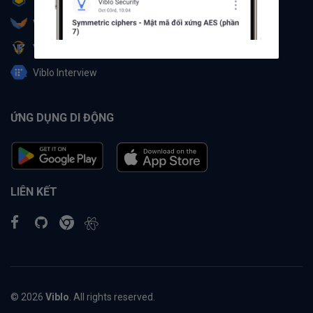
Viblo Partner
Viblo Battle
Viblo Interview
ỨNG DỤNG DI ĐỘNG
LIÊN KẾT
© 2026
Viblo
. All rights reserved.