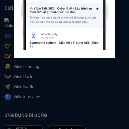
DỊCH VỤ
Viblo
Viblo Code
Viblo CTF
Viblo CV
Viblo Learning
Viblo Partner
Viblo Battle
Viblo Interview
ỨNG DỤNG DI ĐỘNG