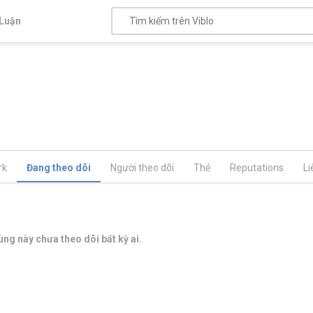
Luận
rk
Đang theo dõi
Người theo dõi
Thẻ
Reputations
Li
ng này chưa theo dõi bất kỳ ai.