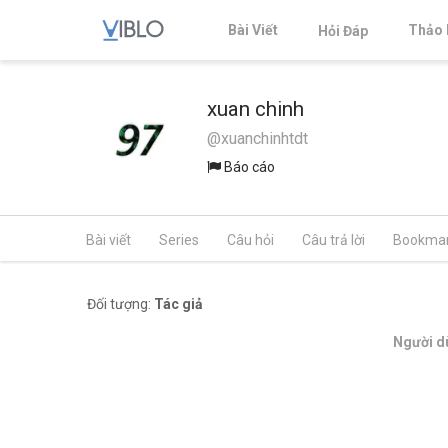
Bài Viết
Thảo 
Hỏi Đáp
xuan chinh
@xuanchinhtdt
Báo cáo
Bài viết
Series
Câu hỏi
Câu trả lời
Bookma
Đối tượng:
Tác giả
Người dù