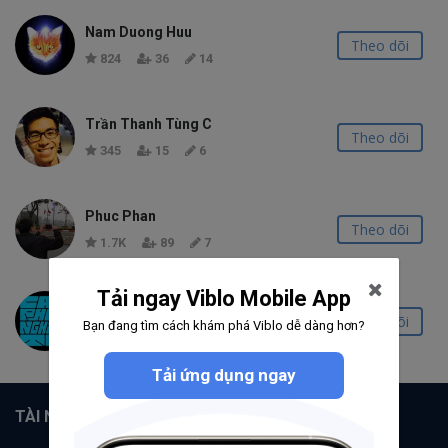
Nam Duong Huu
Theo dõi
824
36
14
Trần Thanh Tùng C
Theo dõi
345
15
6
Phuc Phan
Theo dõi
1.7K
89
7
Tải ngay Viblo Mobile App
Hoang Trong Hieu
Theo dõi
Bạn đang tìm cách khám phá Viblo dễ dàng hơn?
855
25
17
Tải ứng dụng ngay
TÀI NGUYÊN