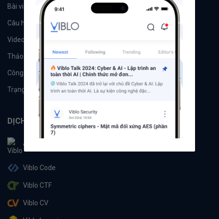
Bài viết
Tổ chức
Câu hỏi
Tags
Videos
Tác giả
Thảo luận
Đề xuất hệ thống
Công cụ
Machine Learning
Trạng thái hệ thống
DỊCH VỤ
Viblo
Viblo Code
Viblo CTF
Viblo CV