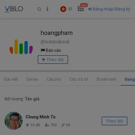
new
VI
Đăng nhập/Đăng ký
hoangpham
@watanabeuk
Báo cáo
Theo dõi
Bài viết
Series
Câu hỏi
Câu trả lời
Bookmark
Đang
Đối tượng:
Tác giả
Chung Minh Tú
Theo dõi
13.2K
702
36