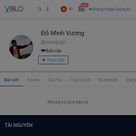
new
VI
Đăng nhập/Đăng ký
Đỗ Minh Vương
@vuongvgc
Báo cáo
Theo dõi
Bài viết
Series
Câu hỏi
Câu trả lời
Bookmark
Đang
Không có gì ở đây cả
TÀI NGUYÊN