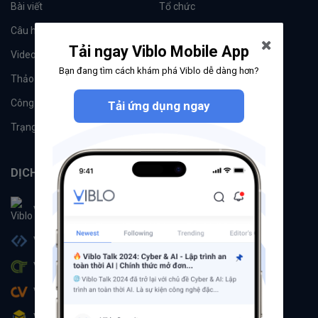
Bài viết
Tổ chức
Câu hỏi
Tags
Tải ngay Viblo Mobile App
Videos
Tác giả
Bạn đang tìm cách khám phá Viblo dễ dàng hơn?
Thảo luận
Đề xuất hệ thống
Công cụ
Machine Learning
Tải ứng dụng ngay
Trạng thái hệ thống
DỊCH VỤ
Viblo
Viblo Code
Viblo CTF
Viblo CV
Viblo Learning