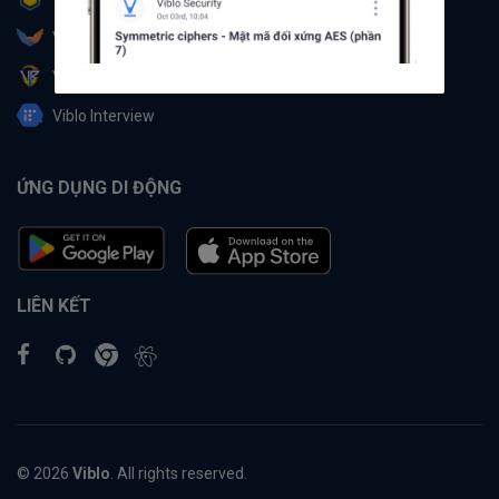
Viblo Partner
Viblo Battle
Viblo Interview
ỨNG DỤNG DI ĐỘNG
LIÊN KẾT
© 2026
Viblo
. All rights reserved.