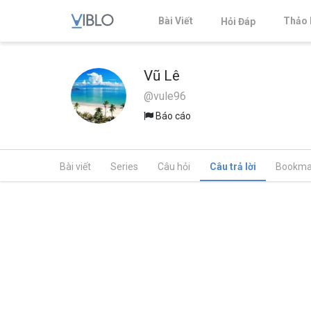
Bài Viết
Thảo 
Hỏi Đáp
Vũ Lê
@vule96
Báo cáo
Bài viết
Series
Câu hỏi
Câu trả lời
Bookma