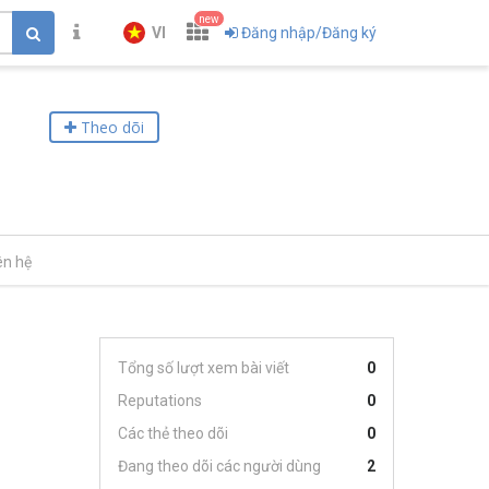
new
VI
Đăng nhập/Đăng ký
Theo dõi
ên hệ
Tổng số lượt xem bài viết
0
Reputations
0
Các thẻ theo dõi
0
Đang theo dõi các người dùng
2