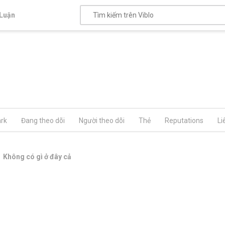
Luận
rk
Đang theo dõi
Người theo dõi
Thẻ
Reputations
Li
Không có gì ở đây cả