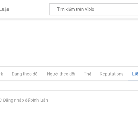
Luận
rk
Đang theo dõi
Người theo dõi
Thẻ
Reputations
Li
Đăng nhập để bình luận