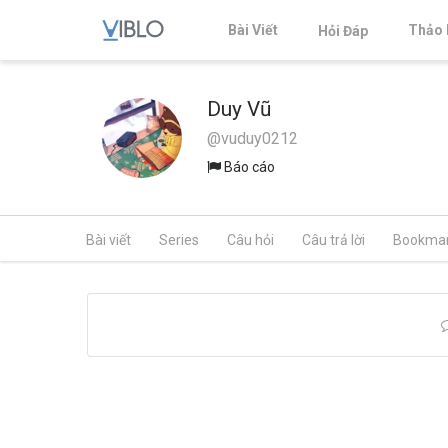
Bài Viết
Thảo 
Hỏi Đáp
Duy Vũ
@vuduy0212
Báo cáo
Bài viết
Series
Câu hỏi
Câu trả lời
Bookma