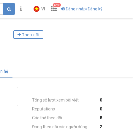
new
VI
Đăng nhập/Đăng ký
Theo dõi
ên hệ
Tổng số lượt xem bài viết
0
Reputations
0
Các thẻ theo dõi
8
Đang theo dõi các người dùng
2