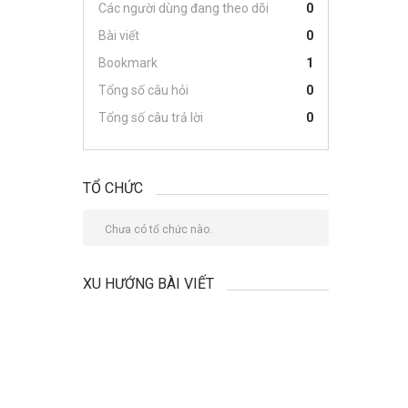
Các người dùng đang theo dõi
0
Bài viết
0
Bookmark
1
Tổng số câu hỏi
0
Tổng số câu trả lời
0
TỔ CHỨC
Chưa có tổ chức nào.
XU HƯỚNG BÀI VIẾT