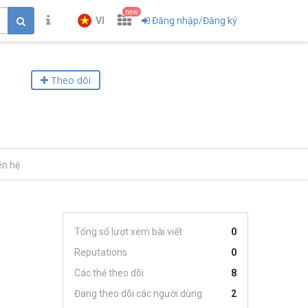
new
VI
Đăng nhập/Đăng ký
Theo dõi
ên hệ
Tổng số lượt xem bài viết
0
Reputations
0
Các thẻ theo dõi
8
Đang theo dõi các người dùng
2