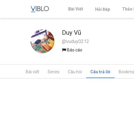
Bài Viết
Thảo 
Hỏi Đáp
Duy Vũ
@vuduy0212
Báo cáo
Bài viết
Series
Câu hỏi
Câu trả lời
Bookma