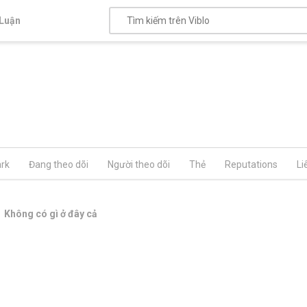
Luận
rk
Đang theo dõi
Người theo dõi
Thẻ
Reputations
Li
Không có gì ở đây cả