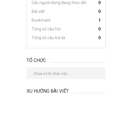
Các người dùng đang theo dõi
0
Bài viết
0
Bookmark
1
Tổng số câu hỏi
0
Tổng số câu trả lời
0
TỔ CHỨC
Chưa có tổ chức nào.
XU HƯỚNG BÀI VIẾT