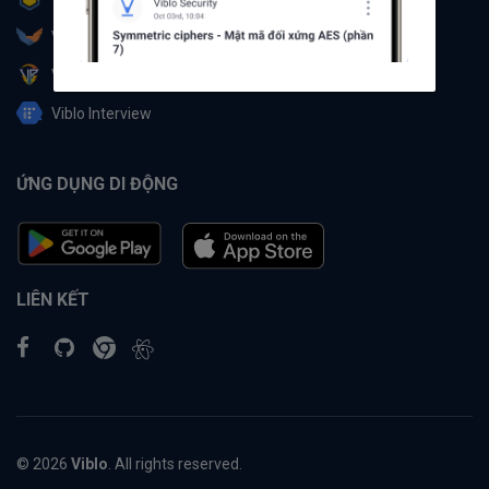
Viblo Partner
Viblo Battle
Viblo Interview
ỨNG DỤNG DI ĐỘNG
LIÊN KẾT
© 2026
Viblo
. All rights reserved.