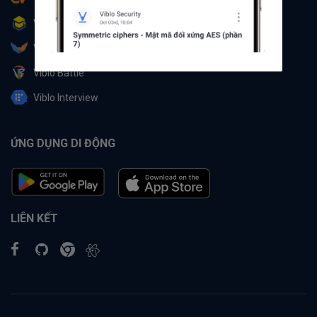
Viblo Learning
Viblo Partner
Viblo Battle
Viblo Interview
ỨNG DỤNG DI ĐỘNG
LIÊN KẾT