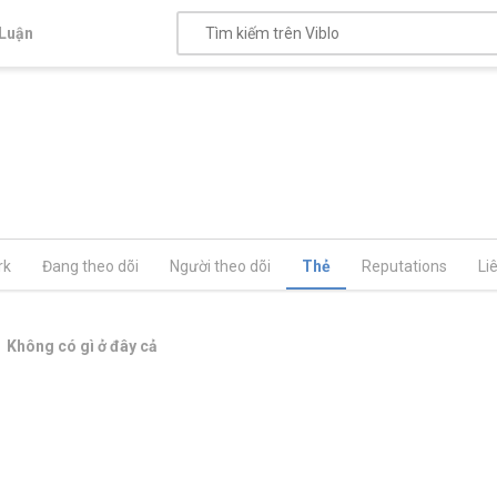
Luận
rk
Đang theo dõi
Người theo dõi
Thẻ
Reputations
Li
Không có gì ở đây cả