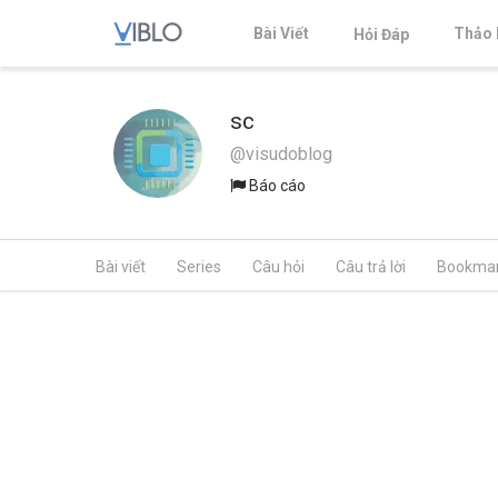
Bài Viết
Thảo 
Hỏi Đáp
sc
@visudoblog
Báo cáo
Bài viết
Series
Câu hỏi
Câu trả lời
Bookma