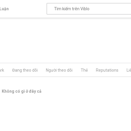
Luận
rk
Đang theo dõi
Người theo dõi
Thẻ
Reputations
Li
Không có gì ở đây cả