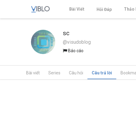
Bài Viết
Thảo 
Hỏi Đáp
sc
@visudoblog
Báo cáo
Bài viết
Series
Câu hỏi
Câu trả lời
Bookma