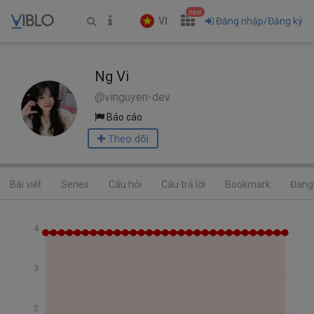
new
VI
Đăng nhập/Đăng ký
Ng Vi
@vinguyen-dev
Báo cáo
Theo dõi
Bài viết
Series
Câu hỏi
Câu trả lời
Bookmark
Đang 
4
3
2