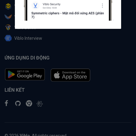
Viblo Learning
Viblo Partner
Viblo Battle
Viblo Interview
ỨNG DỤNG DI ĐỘNG
LIÊN KẾT
© 2026
Viblo
. All rights reserved.