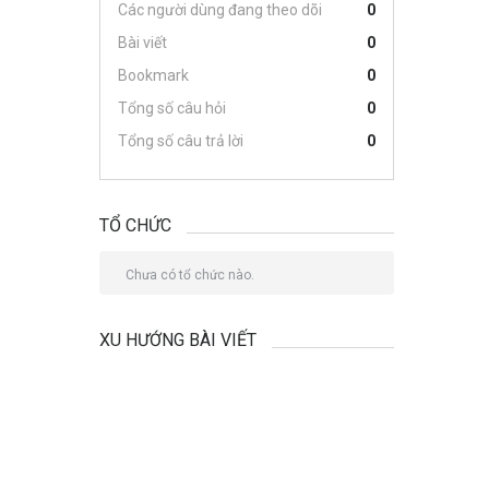
Các người dùng đang theo dõi
0
Bài viết
0
Bookmark
0
Tổng số câu hỏi
0
Tổng số câu trả lời
0
TỔ CHỨC
Chưa có tổ chức nào.
XU HƯỚNG BÀI VIẾT