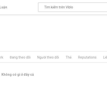
Luận
rk
Đang theo dõi
Người theo dõi
Thẻ
Reputations
Li
Không có gì ở đây cả