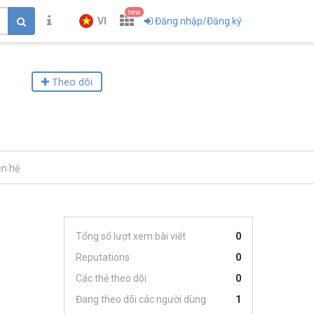
new
VI
Đăng nhập/Đăng ký
Theo dõi
ên hệ
Tổng số lượt xem bài viết
0
Reputations
0
Các thẻ theo dõi
0
Đang theo dõi các người dùng
1