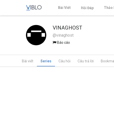
Bài Viết
Thảo 
Hỏi Đáp
VINAGHOST
@vinaghost
Báo cáo
Bài viết
Series
Câu hỏi
Câu trả lời
Bookma