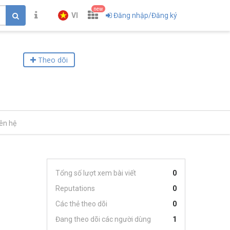
new
VI
Đăng nhập/Đăng ký
Theo dõi
iên hệ
Tổng số lượt xem bài viết
0
Reputations
0
Các thẻ theo dõi
0
Đang theo dõi các người dùng
1