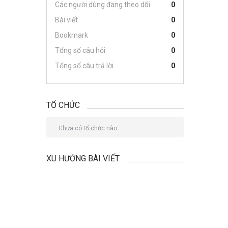
Các người dùng đang theo dõi
0
Bài viết
0
Bookmark
0
Tổng số câu hỏi
0
Tổng số câu trả lời
0
TỔ CHỨC
Chưa có tổ chức nào.
XU HƯỚNG BÀI VIẾT