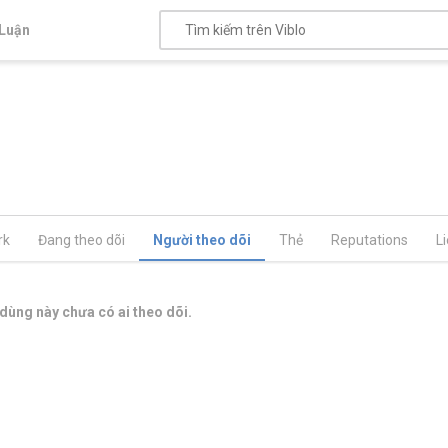
Luận
rk
Đang theo dõi
Người theo dõi
Thẻ
Reputations
L
dùng này chưa có ai theo dõi.