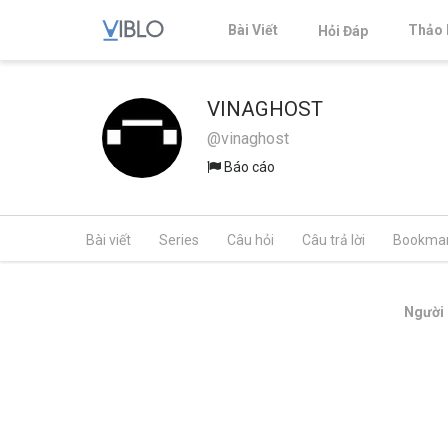
Bài Viết
Thảo 
Hỏi Đáp
VINAGHOST
@vinaghost
Báo cáo
Bài viết
Series
Câu hỏi
Câu trả lời
Bookma
Người 