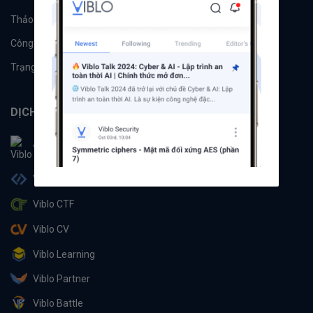
Thảo luận
Đề xuất hệ thống
Công cụ
Machine Learning
Trạng thái hệ thống
DỊCH VỤ
Viblo
Viblo Code
Viblo CTF
Viblo CV
Viblo Learning
Viblo Partner
Viblo Battle