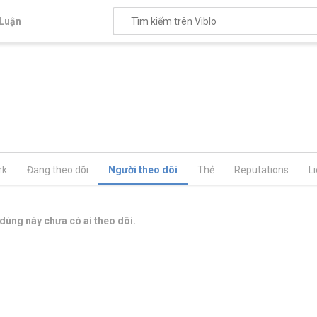
Luận
rk
Đang theo dõi
Người theo dõi
Thẻ
Reputations
L
dùng này chưa có ai theo dõi.