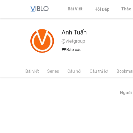
Bài Viết
Thảo 
Hỏi Đáp
Anh Tuấn
@vietgroup
Báo cáo
Bài viết
Series
Câu hỏi
Câu trả lời
Bookma
Người 