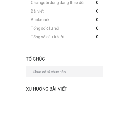
Các người dùng đang theo dõi
0
Bài viết
0
Bookmark
0
Tổng số câu hỏi
0
Tổng số câu trả lời
0
TỔ CHỨC
Chưa có tổ chức nào.
XU HƯỚNG BÀI VIẾT