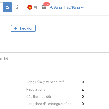
new
VI
Đăng nhập/Đăng ký
Theo dõi
iên hệ
Tổng số lượt xem bài viết
0
Reputations
2
Các thẻ theo dõi
0
Đang theo dõi các người dùng
0