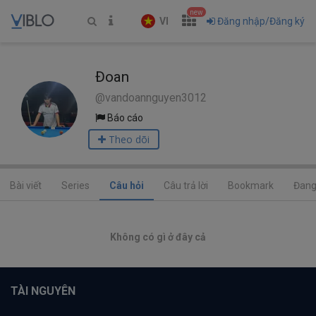
new
VI
Đăng nhập/Đăng ký
Đoan
@vandoannguyen3012
Báo cáo
Theo dõi
Bài viết
Series
Câu hỏi
Câu trả lời
Bookmark
Đang
Không có gì ở đây cả
TÀI NGUYÊN