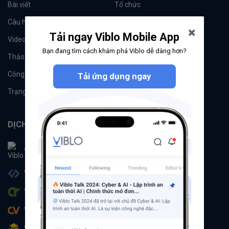
Bài viết
Tổ chức
Câu hỏi
Tags
Tải ngay Viblo Mobile App
Videos
Tác giả
Bạn đang tìm cách khám phá Viblo dễ dàng hơn?
Thảo luận
Đề xuất hệ thống
Công cụ
Machine Learning
Tải ứng dụng ngay
Trạng thái hệ thống
DỊCH VỤ
Viblo
Viblo Code
Viblo CTF
Viblo CV
Viblo Learning