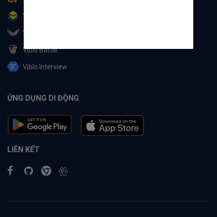
Viblo Learning
Viblo Partner
Viblo Battle
Viblo Interview
ỨNG DỤNG DI ĐỘNG
LIÊN KẾT