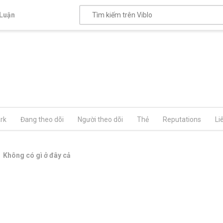
Luận
rk
Đang theo dõi
Người theo dõi
Thẻ
Reputations
Li
Không có gì ở đây cả