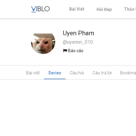
Bài Viết
Thảo 
Hỏi Đáp
Uyen Pham
@uyennn_010
Báo cáo
Bài viết
Series
Câu hỏi
Câu trả lời
Bookma