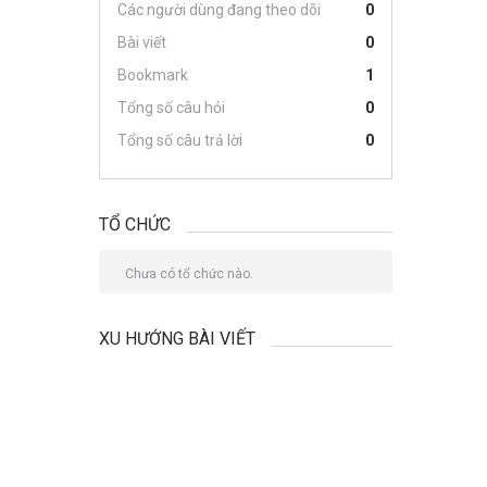
Các người dùng đang theo dõi
0
Bài viết
0
Bookmark
1
Tổng số câu hỏi
0
Tổng số câu trả lời
0
TỔ CHỨC
Chưa có tổ chức nào.
XU HƯỚNG BÀI VIẾT