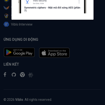
Viblo Partner
Viblo Battle
Viblo Interview
ỨNG DỤNG DI ĐỘNG
LIÊN KẾT
© 2026
Viblo
. All rights reserved.