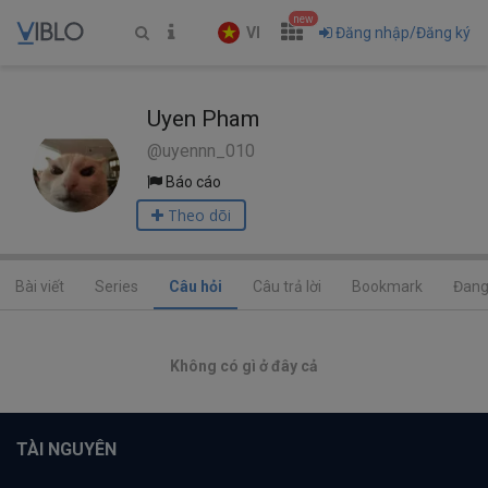
new
VI
Đăng nhập/Đăng ký
Uyen Pham
@uyennn_010
Báo cáo
Theo dõi
Bài viết
Series
Câu hỏi
Câu trả lời
Bookmark
Đang
Không có gì ở đây cả
TÀI NGUYÊN